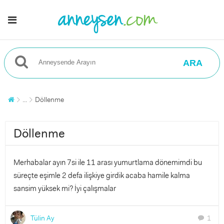
ARA
...
Döllenme
Döllenme
Merhabalar ayın 7si ile 11 arası yumurtlama dönemimdi bu
süreçte eşimle 2 defa ilişkiye girdik acaba hamile kalma
sansim yüksek mi? İyi çalışmalar
Tülin Ay
1
chat