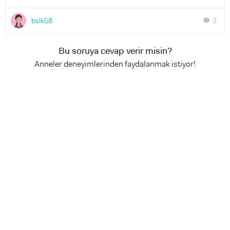
bslk58
3
chat
Bu soruya cevap verir misin?
Anneler deneyimlerinden faydalanmak istiyor!