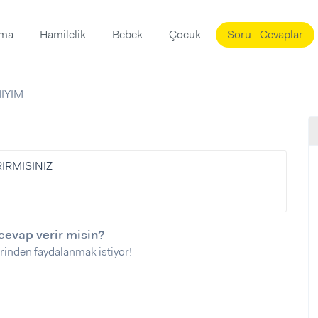
ama
Hamilelik
Bebek
Çocuk
Soru - Cevaplar
Süslemeleri
ama
IYIM
ta
ı
ı
ısı
 Mekanı
mi)
IRMISINIZ
üsleme
i
i
u
cevap verir misin?
rinden faydalanmak istiyor!
ünü
i