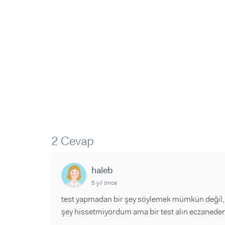
Sorular ve Yanıtlar
Sorular ve Yanıtlar
Eğlence
Makaleler
Makaleler
Ürünler
Videolar
Videolar
Sorular ve Yanıtlar
Makaleler
Videolar
2 Cevap
haleb
5 yıl önce
test yapmadan bir şey söylemek mümkün değil, b
şey hissetmiyordum ama bir test alın eczaneden