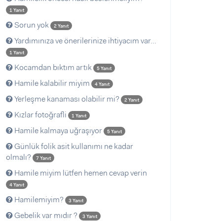
1 Yanıt
Sorun yok
2 Yanıt
Yardımınıza ve önerilerinize ihtiyacım var...
1 Yanıt
Kocamdan bıktım artık
5 Yanıt
Hamile kalabilir miyim
4 Yanıt
Yerleşme kanaması olabilir mi?
2 Yanıt
Kızlar fotoğrafli
1 Yanıt
Hamile kalmaya uğraşıyor
5 Yanıt
Günlük folik asit kullanımı ne kadar
olmalı?
7 Yanıt
Hamile miyim lütfen hemen cevap verin
4 Yanıt
Hamilemiyim?
3 Yanıt
Gebelik var mıdır ?
3 Yanıt