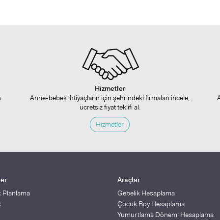
Hizmetler
n
Anne-bebek ihtiyaçların için şehrindeki firmaları incele,
ücretsiz fiyat teklifi al.
Hizmetler
ler
Araçlar
k Planlama
Gebelik Hesaplama
k
Çocuk Boy Hesaplama
Yumurtlama Dönemi Hesaplama