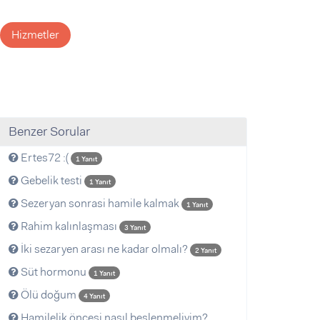
Hizmetler
Benzer Sorular
Ertes72 :(
1 Yanıt
Gebelik testi
1 Yanıt
Sezeryan sonrasi hamile kalmak
1 Yanıt
Rahim kalınlaşması
3 Yanıt
İki sezaryen arası ne kadar olmalı?
2 Yanıt
Süt hormonu
1 Yanıt
Ölü doğum
4 Yanıt
Hamilelik öncesi nasıl beslenmeliyim?