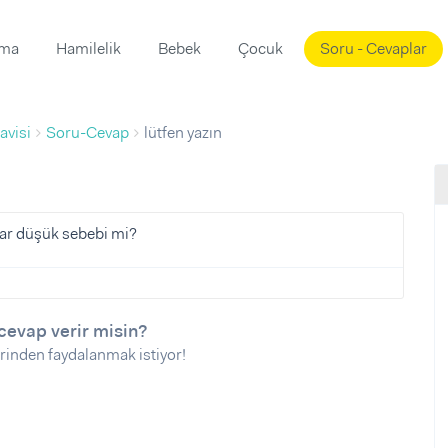
ama
Hamilelik
Bebek
Çocuk
Soru - Cevaplar
Süslemeleri
ama
avisi
Soru-Cevap
lütfen yazın
ta
ı
ı
ısı
 Mekanı
mi)
var düşük sebebi mi?
üsleme
i
i
u
cevap verir misin?
rinden faydalanmak istiyor!
ünü
i