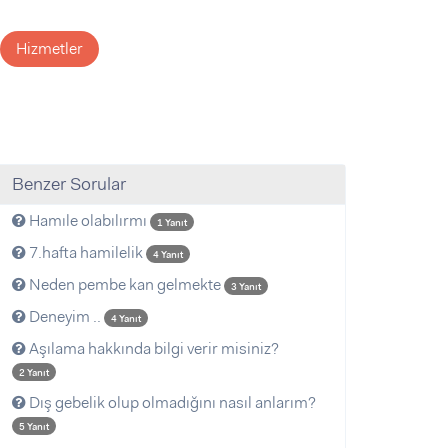
Hizmetler
Benzer Sorular
Hamıle olabılırmı
1 Yanıt
7.hafta hamilelik
4 Yanıt
Neden pembe kan gelmekte
3 Yanıt
Deneyim ..
4 Yanıt
Aşılama hakkında bilgi verir misiniz?
2 Yanıt
Dış gebelik olup olmadığını nasıl anlarım?
5 Yanıt