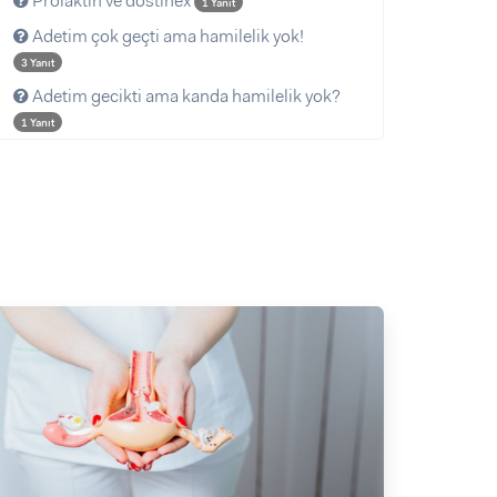
Prolaktin ve dostinex
1 Yanıt
Adetim çok geçti ama hamilelik yok!
3 Yanıt
Adetim gecikti ama kanda hamilelik yok?
1 Yanıt