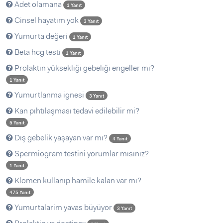
Adet olamana
1 Yanıt
Cinsel hayatım yok
3 Yanıt
Yumurta değeri
1 Yanıt
Beta hcg testi
1 Yanıt
Prolaktin yüksekliği gebeliği engeller mi?
1 Yanıt
Yumurtlanma ignesi
3 Yanıt
Kan pıhtılaşması tedavi edilebilir mi?
5 Yanıt
Dış gebelik yaşayan var mı?
4 Yanıt
Spermiogram testini yorumlar mısınız?
1 Yanıt
Klomen kullanıp hamile kalan var mı?
475 Yanıt
Yumurtalarim yavas büyüyor
3 Yanıt