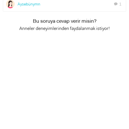
Aysebünymn
1
chat
Bu soruya cevap verir misin?
Anneler deneyimlerinden faydalanmak istiyor!