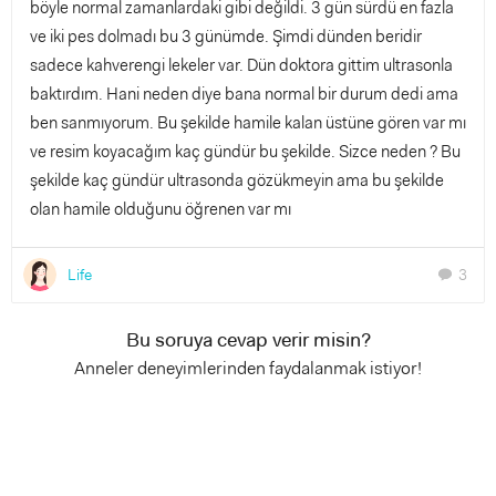
böyle normal zamanlardaki gibi değildi. 3 gün sürdü en fazla
ve iki pes dolmadı bu 3 günümde. Şimdi dünden beridir
sadece kahverengi lekeler var. Dün doktora gittim ultrasonla
baktırdım. Hani neden diye bana normal bir durum dedi ama
ben sanmıyorum. Bu şekilde hamile kalan üstüne gören var mı
ve resim koyacağım kaç gündür bu şekilde. Sizce neden ? Bu
şekilde kaç gündür ultrasonda gözükmeyin ama bu şekilde
olan hamile olduğunu öğrenen var mı
Life
3
chat
Bu soruya cevap verir misin?
Anneler deneyimlerinden faydalanmak istiyor!