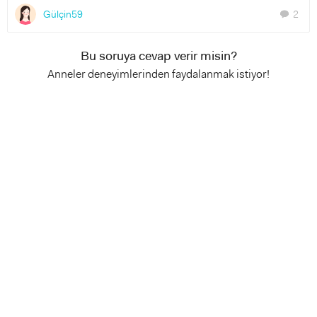
Gülçin59
2
chat
Bu soruya cevap verir misin?
Anneler deneyimlerinden faydalanmak istiyor!