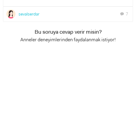
sevalserdar
7
chat
Bu soruya cevap verir misin?
Anneler deneyimlerinden faydalanmak istiyor!