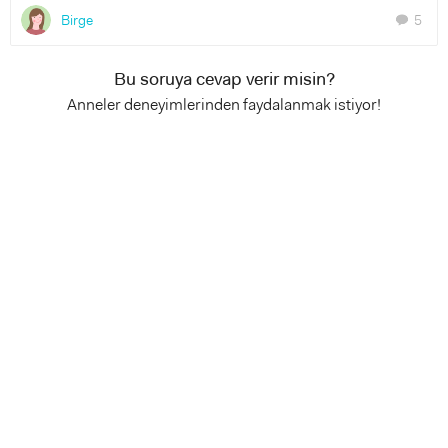
Birge
5
chat
Bu soruya cevap verir misin?
Anneler deneyimlerinden faydalanmak istiyor!