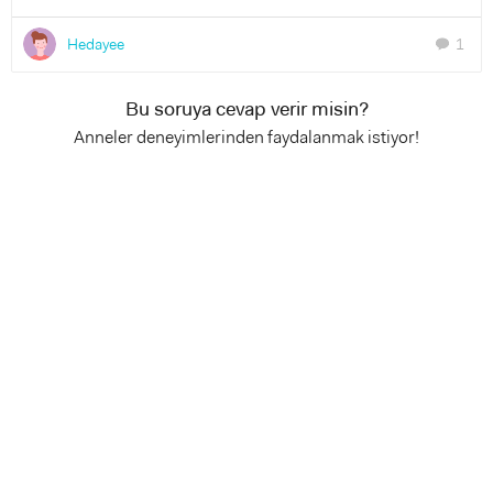
Hedayee
1
chat
Bu soruya cevap verir misin?
Anneler deneyimlerinden faydalanmak istiyor!