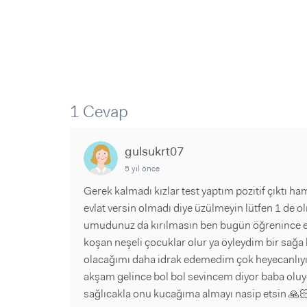
1 Cevap
gulsukrt07
5 yıl önce
Gerek kalmadı kızlar test yaptım pozitif çıktı ha
evlat versin olmadı diye üzülmeyin lütfen 1 de o
umudunuz da kırılmasın ben bugün öğrenince e
koşan neşeli çocuklar olur ya öyleydim bir sağa 
olacağımı daha idrak edemedim çok heyecanlıyım.
akşam gelince bol bol sevincem diyor baba oluy
sağlıcakla onu kucağıma almayı nasip etsin 🙏