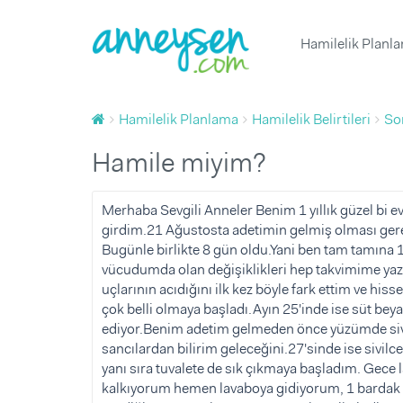
Hamilelik Planl
1 Yaş Doğum Günü Organizasyonu ve 
Yumurtlama Dönemi Hesapl
Çocuk Boyu Hesaplama
Hafta Hafta Hamilelik
Yenidoğan
Hamilelik Planlama
Hamilelik Belirtileri
So
1 Yaş Doğum Günü Butik Pas
Çocuk Sağlığı ve Hastalıklar
Bebek Sağlığı ve Hastalıklar
Gebelik Hesaplama
Hamileliğe Hazırlık
Yenidoğan ve Bebek Fotoğrafç
Doğurganlık (Fertilite)
Çocuk Beslenmesi
Bebek Beslenmesi
Sağlık
Hamile miyim?
Diş Buğdayı ve 1 Yaş Doğum Günü
Ovülasyon (Yumurtlama Döne
Çocuk Gelişimi
Bebek Gelişimi
Beslenme
Baby Shower Partisi Mekanı
Hamilelik Belirtileri
Günlük Yaşam
Bebek Bakımı
Davranış
Merhaba Sevgili Anneler Benim 1 yıllık güzel bi ev
girdim.21 Ağustosta adetimin gelmiş olması ger
Baby Shower ve Hastane Odası S
Kısırlık ve Tüp Bebek Tedavis
Bebekle Yaşam
Tuvalet eğitimi
Spor
Bugünle birlikte 8 gün oldu.Yani ben tam tamına
Çocuk Müzik ve Sanat Merkez
Emzirme
Doğum
Uyku
vücudumda olan değişiklikleri hep takvimime y
uçlarının acıdığını ilk kez böyle fark ettim ve h
Çocuk Atölyesi ve Oyun Grub
Hamile Kıyafetleri ve Eşyaları
Doğum Sonrası Anne
Oyun ve Oyuncak
Sorular ve Yanıtlar
çok belli olmaya başladı.Ayın 25'inde ise süt be
Diş Buğdayı ve 1 Yaş Doğum G
Çocuk Hareket ve Spor Merkez
Bebek Hazırlıkları
Çocukla Yaşam
Makaleler
ediyor.Benim adetim gelmeden önce yüzümde sivi
sancılardan bilirim geleceğini.27'sinde ise sivi
Çocuk Eşyaları ve İhtiyaçları
Ürünler
Ürünler
Videolar
yanı sıra tuvalete de sık çıkmaya başladım. Gece 
Çocuk Doğum Günü
Tümü
kalkıyorum hemen lavaboya gidiyorum, 1 bardak s
Çocuk Odası Fikirleri