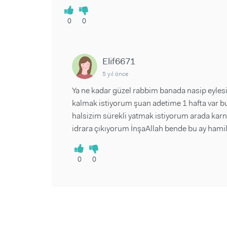
0
0
Elif6671
5 yıl önce
Ya ne kadar güzel rabbim banada nasip eylesin
kalmak istiyorum şuan adetime 1 hafta var bu
halsizim sürekli yatmak istiyorum arada karn
idrara çıkıyorum İnşaAllah bende bu ay hami
0
0