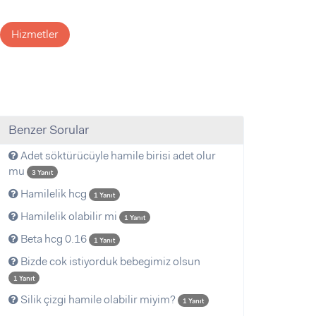
Hizmetler
Benzer Sorular
Adet söktürücüyle hamile birisi adet olur
mu
3 Yanıt
Hamilelik hcg
1 Yanıt
Hamilelik olabilir mi
1 Yanıt
Beta hcg 0.16
1 Yanıt
Bizde cok istiyorduk bebegimiz olsun
1 Yanıt
Silik çizgi hamile olabilir miyim?
1 Yanıt