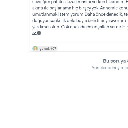
Sorular ve Yanıtlar
Sorular ve Yanıtlar
sevdiğim patates kızartmasını yerken tiksindim.B
akıntı ile başlar ama hiç birşey yok.Annemle kon
Eğlence
Makaleler
Makaleler
umutlanmak istemiyorum.Daha önce denedik, test
Ürünler
Videolar
Videolar
doğuyor sanki.İlk defa böyle belirtiler yaşıyorum
yardımcı olun. Çok dua edicem inşallah vardır.Hi
🙏🏻
Sorular ve Yanıtlar
Makaleler
gulsukrt07
Videolar
Bu soruya 
Anneler deneyimle