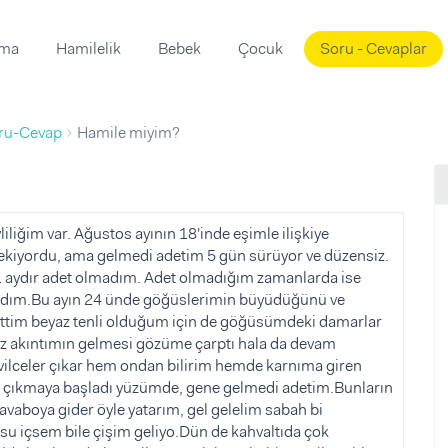
ama
Hamilelik
Bebek
Çocuk
Soru - Cevaplar
Süslemeleri
ama
ru-Cevap
Hamile miyim?
ta
ı
ı
ısı
 Mekanı
mi)
liliğim var. Ağustos ayının 18'inde eşimle ilişkiye
ekiyordu, ama gelmedi adetim 5 gün sürüyor ve düzensiz.
üsleme
i
 1 aydır adet olmadım. Adet olmadığım zamanlarda ise
i
azdım.Bu ayın 24 ünde göğüslerimin büyüdüğünü ve
issettim beyaz tenli olduğum için de göğüsümdeki damarlar
u
yaz akıntımın gelmesi gözüme çarptı hala da devam
ünü
i
lceler çıkar hem ondan bilirim hemde karnıma giren
lce çıkmaya başladı yüzümde, gene gelmedi adetim.Bunların
lavaboya gider öyle yatarım, gel gelelim sabah bi
u içsem bile çişim geliyo.Dün de kahvaltıda çok