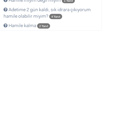
Hamile miyim degil miyim
1 Yanıt
Adetime 2 gün kaldı, sık idrara çıkıyorum
hamile olabilir miyim?
4 Yanıt
Hamile kalma
2 Yanıt