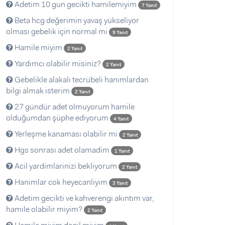
Adetim 10 gun gecikti hamilemiyim
7 Yanıt
Beta hcg değerimin yavaş yükseliyor
olması gebelik için normal mi
9 Yanıt
Hamile miyim
2 Yanıt
Yardımcı olabilir misiniz?
2 Yanıt
Gebelikle alakalı tecrübeli hanımlardan
bilgi almak isterim
2 Yanıt
27 gündür adet olmuyorum hamile
olduğumdan şüphe ediyorum
4 Yanıt
Yerleşme kanaması olabilir mi
2 Yanıt
Hgs sonrası adet olamadim
1 Yanıt
Acil yardimlarinizi bekliyorum
2 Yanıt
Hanimlar cok heyecanliyim
3 Yanıt
Adetim gecikti ve kahverengi akıntım var,
hamile olabilir miyim?
2 Yanıt