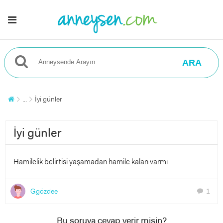
ARA
...
İyi günler
İyi günler
Hamilelik belirtisi yaşamadan hamile kalan varmı
Ggözdee
1
chat
Bu soruya cevap verir misin?