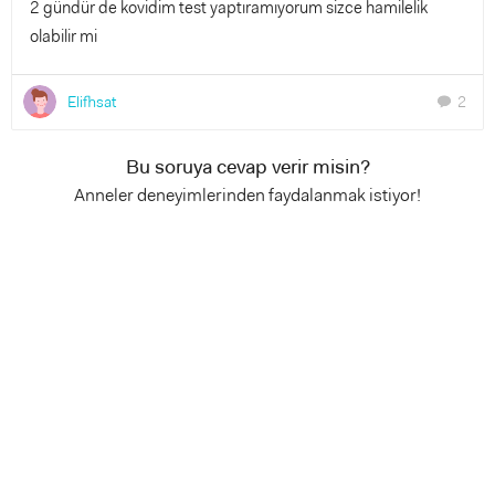
2 gündür de kovidim test yaptıramıyorum sizce hamilelik
olabilir mi
Elifhsat
2
chat
Bu soruya cevap verir misin?
Anneler deneyimlerinden faydalanmak istiyor!