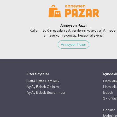
Anneysen Pazar
Kullanmadığın eşyaları sat, yenilerini kolayca al. Annede
anneye komisyonsuz, hesaplı alışveriş!
Anneysen Pazar
Özel Sayfalar
İçindeki
Hafta Hafta Hamilelik
Hamileli
Ay Ay Bebek Gelişimi
Hamileli
Ay Ay Bebek Beslenmesi
Bebek
1 - 6 Ya
Sorular
Makalele