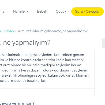
ama
Hamilelik
Bebek
Çocuk
Soru - Cevaplar
Süslemeleri
ama
ru-Cevap
Yumurtalıklarım çalışmıyor, ne yapmalıyım?
ta
ı
ı
ısı
r, ne yapmalıyım?
 Mekanı
mi)
amile kalmak istedigimi soyledim .Kontrolden gectim
m ve bitince kontrole tekrar gittim ilacin kan tesstini
üsleme
i
et duzenimde bir sikinti olmadigini soyledim her ay
i
zen dedim ama heray duzenli olorak gordugumusoyledim
hareketlilik olmadigini soyledi kafam cok karisti klomeni
u
mci olurmusunuz tesekkurler.
ünü
i
cevap verir misin?