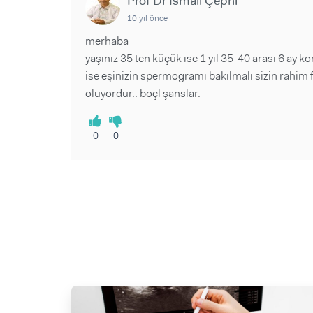
Prof Dr İsmail Çepni
10 yıl önce
merhaba
yaşınız 35 ten küçük ise 1 yıl 35-40 arası 6 ay k
ise eşinizin spermogramı bakılmalı sizin rahim 
oluyordur.. boçl şanslar.
0
0