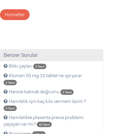
Hizmetler
Benzer Sorular
Bitki çayları
4 Yanıt
Klomen 50 mg 10 tablet ne işe yarar
1 Yanıt
Hamile kalmak doğrumu
1 Yanıt
Hamilelik için kaç kilo vermem lazım ?
5 Yanıt
Hamilelikte plasenta previa problemi
yaşayan var mı?
32 Yanıt
Prowomen