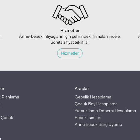
Hizmetler
n
Anne-bebek ihtiyaçların için şehrindeki firmaları incele,
ücretsiz fiyat teklifi al.
Hizmetler
ler
Araçlar
k Planlama
Gebelik Hesaplama
k
Çocuk Boy Hesaplama
Yumurtlama Dönemi Hesaplama
ş Çocuk
Bebek İsimleri
Anne Bebek Burç Uyumu
r