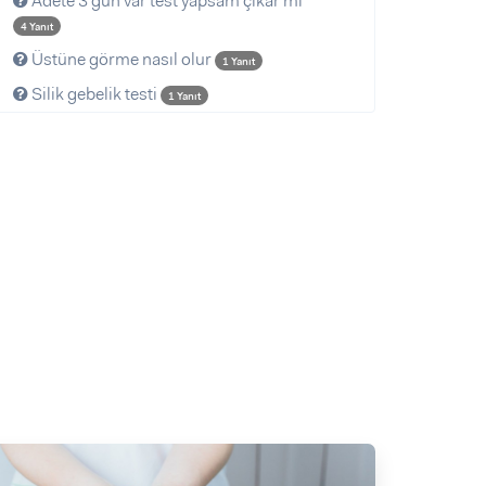
Adete 3 gün var test yapsam çıkar mı
4 Yanıt
Üstüne görme nasıl olur
1 Yanıt
Silik gebelik testi
1 Yanıt