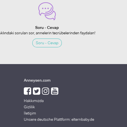
Soru - Cevap
Aklındaki soruları sor, annelerin tecrübelerinden faydalan!
Soru - Cevap
Anneysen.com
Hakkımızda
Gizlilik
İletişim
Unsere deutsche Plattform: elternbaby.de