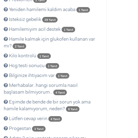
2 Yanıt
Yeniden hamilemi kaldım acaba
1 Yanıt
Isteksiz gebelik
39 Yanıt
Hamilemiyim acil destek
1 Yanıt
Hamile kalmak için glukofen kullanan var
mı?
2 Yanıt
Kilo kontrolü
1 Yanıt
Hcg testi sonucu
1 Yanıt
Bilginize ihtiyacım var
1 Yanıt
Merhabalar..hangi sorumla nasıl
başlasam bilmiyorum..
4 Yanıt
Eşimde de bende de bir sorun yok ama
hamile kalamıyorum, neden?
6 Yanıt
Lütfen cevap verin
4 Yanıt
Progestan
3 Yanıt