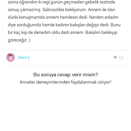
sonra öğrendim ki regl günün geçmeden gebelik testinde
sonuç çıkmazmış. Sabırsızlıkla bekliyorum. Annem ile olan
dünki konuşmamda annem hamilesin dedi. Nerden anladın
diye sorduğumda hamile kadının bakışları değişir dedi. Bunu
bir kaç kişi de denedim oldu dedi annem. Bakalım bekleyip
göreceğiz :)
Derin1
11
chat
Bu soruya cevap verir misin?
Anneler deneyimlerinden faydalanmak istiyor!