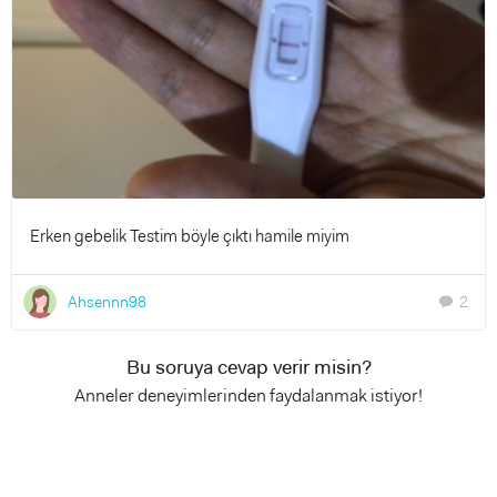
Erken gebelik Testim böyle çıktı hamile miyim
Ahsennn98
2
chat
Bu soruya cevap verir misin?
Anneler deneyimlerinden faydalanmak istiyor!