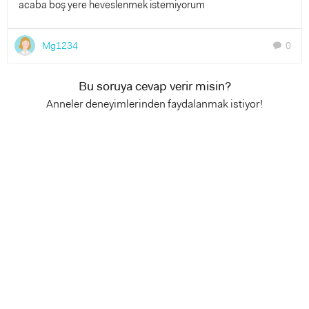
acaba boş yere heveslenmek istemiyorum
Mg1234
0
chat
Bu soruya cevap verir misin?
Anneler deneyimlerinden faydalanmak istiyor!