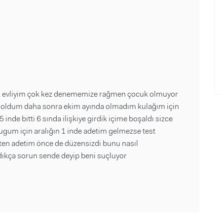
ık evliyim çok kez denememize rağmen çocuk olmuyor
t oldum daha sonra ekim ayında olmadım kulağım için
inde bitti 6 sında ilişkiye girdik içime boşaldı sizce
gum için aralığın 1 inde adetim gelmezse test
ten adetim önce de düzensizdi bunu nasıl
dıkça sorun sende deyip beni suçluyor