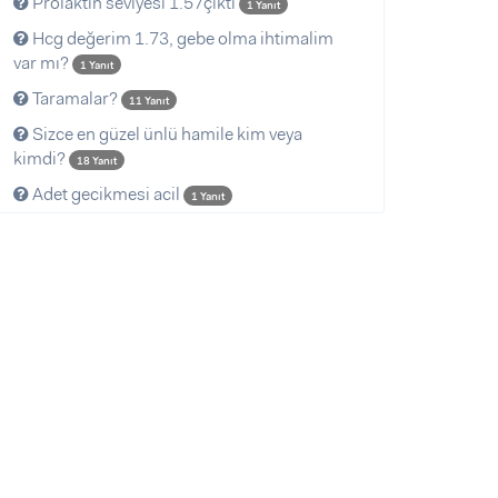
Prolaktin seviyesi 1.57çıktı
1 Yanıt
Hcg değerim 1.73, gebe olma ihtimalim
var mı?
1 Yanıt
Taramalar?
11 Yanıt
Sizce en güzel ünlü hamile kim veya
kimdi?
18 Yanıt
Adet gecikmesi acil
1 Yanıt