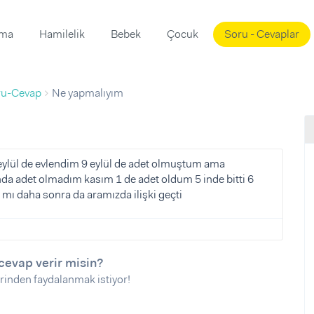
ama
Hamilelik
Bebek
Çocuk
Soru - Cevaplar
Süslemeleri
ama
ru-Cevap
Ne yapmalıyım
ta
ı
ı
ısı
 Mekanı
mi)
eylül de evlendim 9 eylül de adet olmuştum ama
a adet olmadım kasım 1 de adet oldum 5 inde bitti 6
üsleme
i
 mı daha sonra da aramızda ilişki geçti
i
u
ünü
i
cevap verir misin?
rinden faydalanmak istiyor!