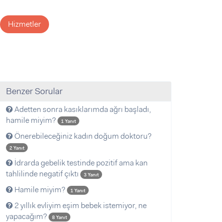
Hizmetler
Benzer Sorular
Adetten sonra kasıklarımda ağrı başladı,
hamile miyim?
1 Yanıt
Önerebileceğiniz kadın doğum doktoru?
2 Yanıt
İdrarda gebelik testinde pozitif ama kan
tahlilinde negatif çıktı
3 Yanıt
Hamile miyim?
1 Yanıt
2 yıllık evliyim eşim bebek istemiyor, ne
yapacağım?
8 Yanıt