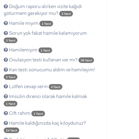
Doğum raporu alırken vizite kağıdı
götürmem gerekiyor mu?
3 Yanıt
Hamile miyim
1 Yanıt
Sorun yok fakat hamile kalamiyorum
3 Yanıt
Hamilemiyim
1 Yanıt
Ovulasyon testi kullanan var mı?
36 Yanıt
Kan testi sonucumu aldım ve hamileyim!
3 Yanıt
Lütfen cevap verin
4 Yanıt
Imsülin direnci olarak hamile kalmak
1 Yanıt
Cift rahim
1 Yanıt
Hamile kaldığınızda kaç kiloydunuz?
24 Yanıt