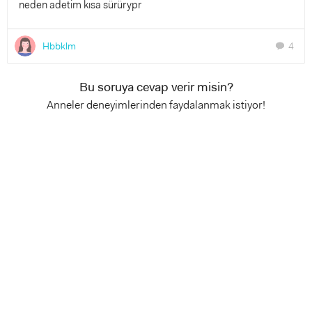
neden adetim kısa sürürypr
Hbbklm
4
chat
Bu soruya cevap verir misin?
Anneler deneyimlerinden faydalanmak istiyor!