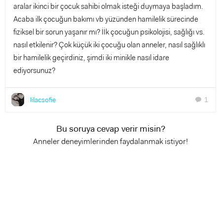
aralar ikinci bir çocuk sahibi olmak isteği duymaya başladım.
Acaba ilk çocuğun bakımı vb yüzünden hamilelik sürecinde
fiziksel bir sorun yaşanır mı? İİk çocuğun psikolojisi, sağlığı vs.
nasıl etkilenir? Çok küçük iki çocuğu olan anneler, nasıl sağlıklı
bir hamilelik geçirdiniz, şimdi iki minikle nasıl idare
ediyorsunuz?
lilacsofie
1
chat
Bu soruya cevap verir misin?
Anneler deneyimlerinden faydalanmak istiyor!