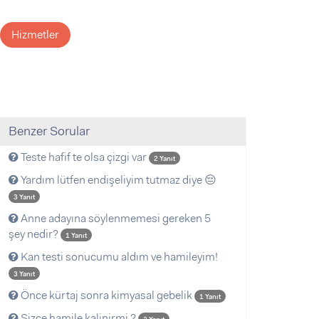
Hizmetler
Benzer Sorular
Teste hafif te olsa çizgi var
2 Yanıt
Yardım lütfen endişeliyim tutmaz diye 😔
3 Yanıt
Anne adayına söylenmemesi gereken 5
şey nedir?
1 Yanıt
Kan testi sonucumu aldım ve hamileyim!
3 Yanıt
Önce kürtaj sonra kimyasal gebelik
1 Yanıt
Sizce hamile kalinirmi ?