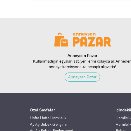
Anneysen Pazar
Kullanmadığın eşyaları sat, yenilerini kolayca al. Annede
anneye komisyonsuz, hesaplı alışveriş!
Anneysen Pazar
Özel Sayfalar
İçindeki
Hafta Hafta Hamilelik
Hamileli
Ay Ay Bebek Gelişimi
Hamileli
Ay Ay Bebek Beslenmesi
Bebek