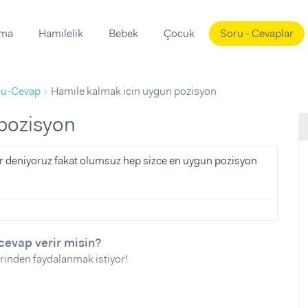
ama
Hamilelik
Bebek
Çocuk
Soru - Cevaplar
Süslemeleri
ama
ru-Cevap
Hamile kalmak icin uygun pozisyon
ta
ı
ı
ısı
 pozisyon
 Mekanı
mi)
 deniyoruz fakat olumsuz hep sizce en uygun pozisyon
üsleme
i
i
u
cevap verir misin?
ünü
i
rinden faydalanmak istiyor!