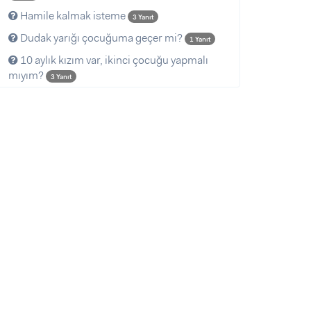
Hamile kalmak isteme
3 Yanıt
Dudak yarığı çocuğuma geçer mi?
1 Yanıt
10 aylık kızım var, ikinci çocuğu yapmalı
mıyım?
3 Yanıt