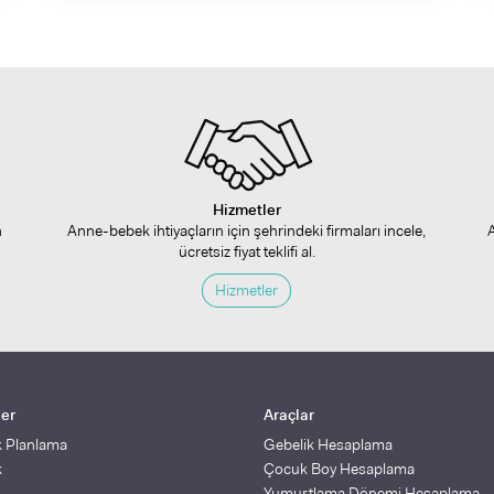
Hizmetler
n
Anne-bebek ihtiyaçların için şehrindeki firmaları incele,
ücretsiz fiyat teklifi al.
Hizmetler
ler
Araçlar
k Planlama
Gebelik Hesaplama
k
Çocuk Boy Hesaplama
Yumurtlama Dönemi Hesaplama