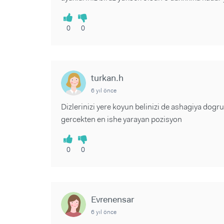
0
0
turkan.h
6 yıl önce
Dizlerinizi yere koyun belinizi de ashagiya dogr
gercekten en ishe yarayan pozisyon
0
0
Evrenensar
6 yıl önce