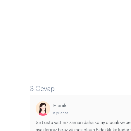
Sorular ve Yanıtlar
Sorular ve Yanıtlar
Eğlence
Makaleler
Makaleler
Ürünler
Videolar
Videolar
Sorular ve Yanıtlar
Makaleler
Videolar
3 Cevap
Elacık
6 yıl önce
Sırt üstü yattınız zaman daha kolay olucak ve 
ayaklarınız biraz yüksek olsun 5 dakkkika kadar 