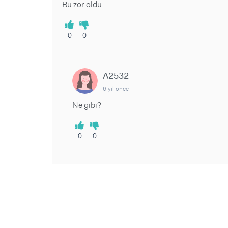
Bu zor oldu
0
0
A2532
6 yıl önce
Ne gibi?
0
0