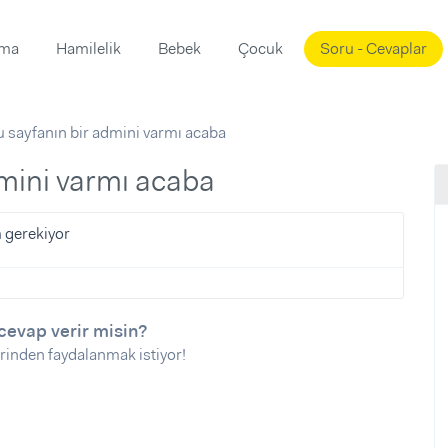
ama
Hamilelik
Bebek
Çocuk
Soru - Cevaplar
Süslemeleri
ama
u sayfanın bir admini varmı acaba
ta
ı
ı
ısı
dmini varmı acaba
 Mekanı
mi)
 gerekiyor
üsleme
i
i
u
cevap verir misin?
rinden faydalanmak istiyor!
ünü
i