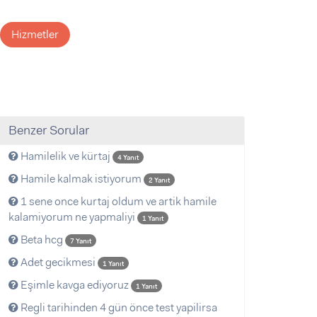
Hizmetler
Benzer Sorular
Hamilelik ve kürtaj
4 Yanıt
Hamile kalmak istiyorum
2 Yanıt
1 sene once kurtaj oldum ve artik hamile
kalamiyorum ne yapmaliyi
1 Yanıt
Beta hcg
7 Yanıt
Adet gecikmesi
1 Yanıt
Eşimle kavga ediyoruz
1 Yanıt
Regli tarihinden 4 gün önce test yapilirsa