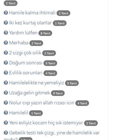
2 Yanıt
Hamile kalma ihtimali
2 Yanıt
Iki kez kurtaj olanlar
1 Yanıt
Yardım lütfen
8 Yanıt
Merhaba
2 Yanıt
2 cizgi çok silik
2 Yanıt
Doğum sonrası
5 Yanıt
Evlilik sorunlari
4 Yanıt
Hamilelelikte ne yemeliyiz
5 Yanıt
Uzağa gelin gitmek
9 Yanıt
Nolur cvp yazın allah rızası icin
4 Yanıt
Hamilelil
1 Yanıt
Yeni evliyiz kocam hiç sık istemiyor
2 Yanıt
Gebelik testi tek çizgi, yine de hamilelik var
mıdır?