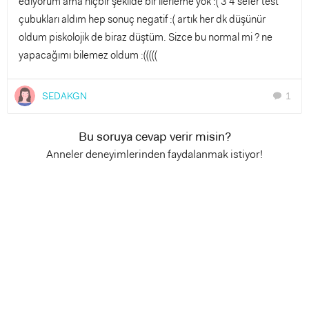
ediyorum ama hiçbir şekilde bir ilerleme yok :( 3 4 sefer test
çubukları aldım hep sonuç negatif :( artık her dk düşünür
oldum piskolojik de biraz düştüm. Sizce bu normal mi ? ne
yapacağımı bilemez oldum :(((((
SEDAKGN
1
chat
Bu soruya cevap verir misin?
Anneler deneyimlerinden faydalanmak istiyor!