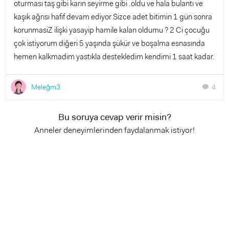
oturması taş gibi karın seyirme gibi .oldu ve hala bulantı ve
kaşık ağrısı hafif devam ediyor Sizce adet bitimin 1 gün sonra
korunmasiZ ilişki yasayip hamile kalan oldumu ? 2 Ci çocuğu
çok istiyorum diğeri 5 yaşında şükür ve boşalma esnasında
hemen kalkmadim yastıkla destekledim kendimi 1 saat kadar.
Meleğm3
4
chat
Bu soruya cevap verir misin?
Anneler deneyimlerinden faydalanmak istiyor!