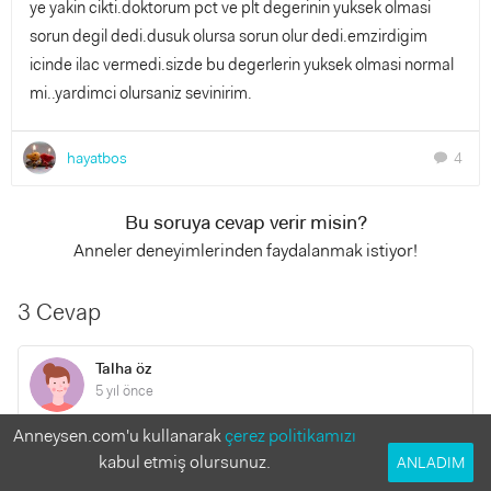
ye yakin cikti.doktorum pct ve plt degerinin yuksek olmasi
sorun degil dedi.dusuk olursa sorun olur dedi.emzirdigim
icinde ilac vermedi.sizde bu degerlerin yuksek olmasi normal
mi..yardimci olursaniz sevinirim.
hayatbos
4
chat
Bu soruya cevap verir misin?
Anneler deneyimlerinden faydalanmak istiyor!
3 Cevap
Talha öz
5 yıl önce
Anneysen.com'u kullanarak
çerez politikamızı
Hz. Enes r.a rivayette Peygamberimiz şöyle buyurmuşlardır.
kabul etmiş olursunuz.
ANLADIM
Huysuz çocukların kulaklarına 7 defa "Efa hayra dinillahi