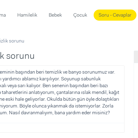
ama
Hamilelik
Bebek
Çocuk
Soru - Cevaplar
Süslemeleri
ama
izlik sorunu
ta
ı
ı
ısı
ik sorunu
 Mekanı
mi)
öneminin başından beri temizlik ve banyo sorunumuz var.
mı yardımcı ablamız karşılıyor. Soyunup sabunluk
üsleme
i
kalı veya sarı kalıyor. Ben senenin başından beri bazı
i
taharetlerini anlatıyorum, çantalarına ıslak mendil, kağıt
e eski hale geliyorlar. Okulda bütün gün öyle dolaştıkları
u
emiyorum. Böyle olunca yıkanmak da istemiyorlar. Zorla
ünü
i
orum. Nasıl davranmalıyım, bana yardım eder misiniz?