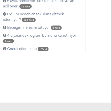
6 aylık hamileyim cok fena öksürüyorum
acil öneri
35 Yanıt
Oğlum neden anaokuluna gitmek
istemiyor?
123 Yanıt
Bebegim nefesini tutuyor
9 Yanıt
4.5 yasındaki oglum burnunu karıstırıyor
1 Yanıt
Çocuk etkinlikleri
1 Yanıt