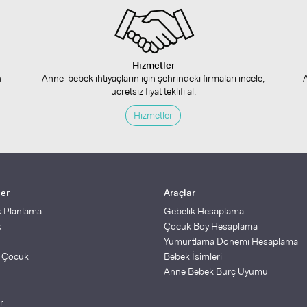
Hizmetler
n
Anne-bebek ihtiyaçların için şehrindeki firmaları incele,
ücretsiz fiyat teklifi al.
Hizmetler
ler
Araçlar
k Planlama
Gebelik Hesaplama
k
Çocuk Boy Hesaplama
Yumurtlama Dönemi Hesaplama
ş Çocuk
Bebek İsimleri
Anne Bebek Burç Uyumu
r