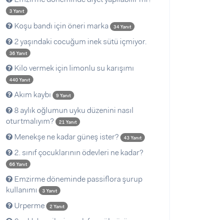
3 Yanıt
Koşu bandı için öneri marka
34 Yanıt
2 yaşındaki cocuğum inek sütü içmiyor.
36 Yanıt
Kilo vermek için limonlu su karışımı
440 Yanıt
Akım kaybı
9 Yanıt
8 aylık oğlumun uyku düzenini nasıl
oturtmalıyım?
21 Yanıt
Menekşe ne kadar güneş ister?
43 Yanıt
2. sınıf çocuklarının ödevleri ne kadar?
66 Yanıt
Emzirme döneminde passiflora şurup
kullanımı
3 Yanıt
Urperme
2 Yanıt