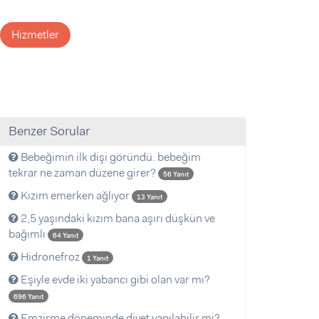
Hizmetler
Benzer Sorular
Bebeğimin ilk dişi göründü. bebeğim
tekrar ne zaman düzene girer?
56 Yanıt
Kızım emerken ağlıyor
13 Yanıt
2,5 yaşındaki kızım bana aşırı düşkün ve
bağımlı
64 Yanıt
Hidronefroz
1 Yanıt
Eşiyle evde iki yabancı gibi olan var mı?
696 Yanıt
Emzirme döneminde diyet yapılabilir mi?