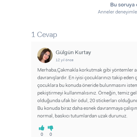
Sorular ve Yanıtlar
Sorular ve Yanıtlar
Bu soruya 
Eğlence
Makaleler
Makaleler
Anneler deneyimle
Ürünler
Videolar
Videolar
1 Cevap
Sorular ve Yanıtlar
Makaleler
Gülgün Kurtay
Videolar
12 yıl önce
Merhaba,Çakmakla korkutmak gibi yöntemler a
davranışlardır. En iyisi çocuklarınızı takip ed
çocuklara bu konuda öneride bulunmasını istem
pekiştirmeyi kullanmalısınız. Örneğin, temiz geldi
olduğunda ufak bir ödul, 20 stickerları olduğund
Bu konuda biraz daha esnek davranmaya çalışın, 
normal, baskıcı tutumlardan uzak durunuz.
0
0