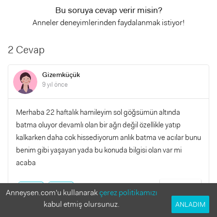
Bu soruya cevap verir misin?
Anneler deneyimlerinden faydalanmak istiyor!
2 Cevap
Gizemküçük
9 yıl önce
Merhaba 22 haftalık hamileyim sol göğsümün altında
batma oluyor devamlı olan bir ağrı değil özellikle yatıp
kalkarken daha cok hissediyorum anlık batma ve acılar bunu
benim gibi yaşayan yada bu konuda bilgisi olan var mi
acaba
YANITLA
0
0
Anneysen.com'u kullanarak
çerez politikamızı
kabul etmiş olursunuz.
ANLADIM
Nurbanu89