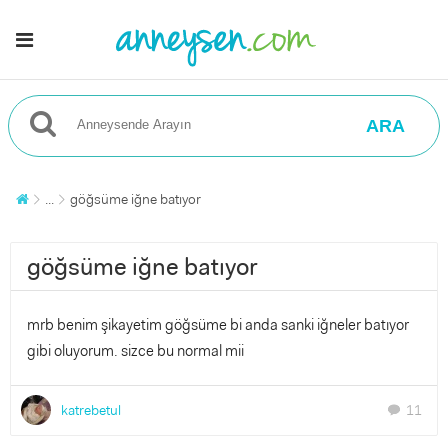
ARA
...
göğsüme iğne batıyor
göğsüme iğne batıyor
mrb benim şikayetim göğsüme bi anda sanki iğneler batıyor
gibi oluyorum. sizce bu normal mii
katrebetul
11
chat