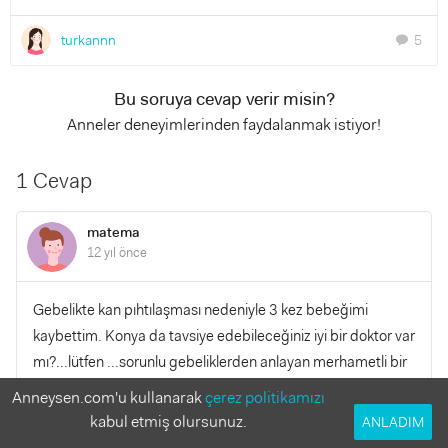
turkannn
5
chat
Bu soruya cevap verir misin?
Anneler deneyimlerinden faydalanmak istiyor!
1 Cevap
matema
12 yıl önce
Gebelikte kan pıhtılaşması nedeniyle 3 kez bebeğimi
kaybettim. Konya da tavsiye edebileceğiniz iyi bir doktor var
mı?...lütfen ...sorunlu gebeliklerden anlayan merhametli bir
doktor bilen yok mu?
Anneysen.com'u kullanarak
çerez politikamızı
kabul etmiş olursunuz.
ANLADIM
YANITLA
0
0