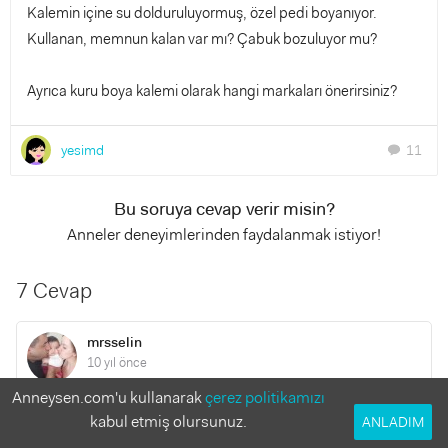
Kalemin içine su dolduruluyormuş, özel pedi boyanıyor.
Kullanan, memnun kalan var mı? Çabuk bozuluyor mu?
Ayrıca kuru boya kalemi olarak hangi markaları önerirsiniz?
yesimd
11
chat
Bu soruya cevap verir misin?
Anneler deneyimlerinden faydalanmak istiyor!
7 Cevap
mrsselin
10 yıl önce
Anneysen.com'u kullanarak
çerez politikamızı
merhaba anneler su doldurulan kalem ile resim yapılabilen
kabul etmiş olursunuz.
ANLADIM
mat olan aqua doodle oyuncak arıyorum. Türkiye de nerede