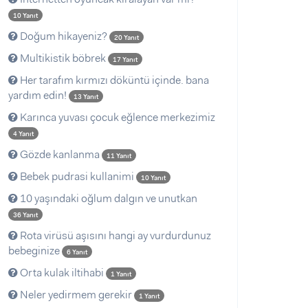
10 Yanıt
Doğum hikayeniz?
20 Yanıt
Multikistik böbrek
17 Yanıt
Her tarafım kırmızı döküntü içinde. bana
yardım edin!
13 Yanıt
Karınca yuvası çocuk eğlence merkezimiz
4 Yanıt
Gözde kanlanma
11 Yanıt
Bebek pudrasi kullanimi
10 Yanıt
10 yaşındaki oğlum dalgın ve unutkan
36 Yanıt
Rota virüsü aşısını hangi ay vurdurdunuz
bebeginize
6 Yanıt
Orta kulak iltihabi
1 Yanıt
Neler yedirmem gerekir
1 Yanıt