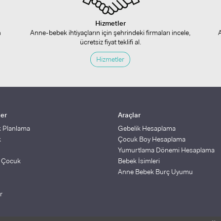
Hizmetler
n
Anne-bebek ihtiyaçların için şehrindeki firmaları incele,
ücretsiz fiyat teklifi al.
Hizmetler
ler
Araçlar
k Planlama
Gebelik Hesaplama
k
Çocuk Boy Hesaplama
Yumurtlama Dönemi Hesaplama
ş Çocuk
Bebek İsimleri
Anne Bebek Burç Uyumu
r