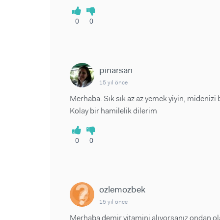
0
0
pinarsan
15 yıl önce
Merhaba. Sık sık az az yemek yiyin, midenizi 
Kolay bir hamilelik dilerim
0
0
ozlemozbek
15 yıl önce
Merhaba demir vitamini alıyorsanız ondan ola