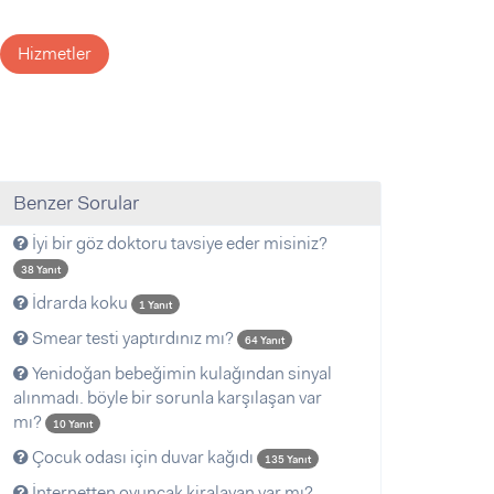
Hizmetler
Benzer Sorular
İyi bir göz doktoru tavsiye eder misiniz?
38 Yanıt
İdrarda koku
1 Yanıt
Smear testi yaptırdınız mı?
64 Yanıt
Yenidoğan bebeğimin kulağından sinyal
alınmadı. böyle bir sorunla karşılaşan var
mı?
10 Yanıt
Çocuk odası için duvar kağıdı
135 Yanıt
İnternetten oyuncak kiralayan var mı?