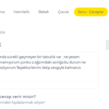
ama
Hamilelik
Bebek
Çocuk
Soru - Cevaplar
Süslemeleri
ama
zlık
ta
ı
ı
ısı
k
 Mekanı
mi)
da sürekli geçmeyen bir tatsızlık var , ne yesem
anamıyorum çünkü o ağzımdaki acılığa bu durum ne
üsleme
i
stiyorum.Teşekkürlerimi iletip sevgiyle kalmanızı
i
u
ünü
i
cevap verir misin?
rinden faydalanmak istiyor!