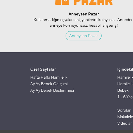
Anneysen Pazar
Kullanmadığın eşyaları sat, yenilerini kolayca al. Annede
anneye komisyonsuz, hesaplı alışveriş!
Anneysen Pazar
Özel Sayfalar
İçindeki
Hafta Hafta Hamilelik
Hamileli
Ay Ay Bebek Gelişimi
Hamileli
Ay Ay Bebek Beslenmesi
Bebek
1 - 6 Ya
Sorular
Makalele
Videolar