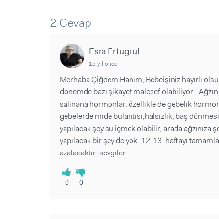
Sorular ve Yanıtlar
Sorular ve Yanıtlar
Eğlence
Makaleler
Makaleler
2 Cevap
Ürünler
Videolar
Videolar
Esra Ertugrul
Sorular ve Yanıtlar
15 yıl önce
Makaleler
Merhaba Çiğdem Hanım, Bebeişiniz hayırlı olsun
Videolar
dönemde bazı şikayet malesef olabiliyor...Ağzın
salınana hormonlar. özellikle de gebelik hormo
gebelerde mide bulantısı,halsizlik, baş dönmesi 
yapılacak şey su içmek olabilir, arada ağzınıza ş
yapılacak bir şey de yok..12-13. haftayı tamamla
azalacaktır..sevgiler
0
0