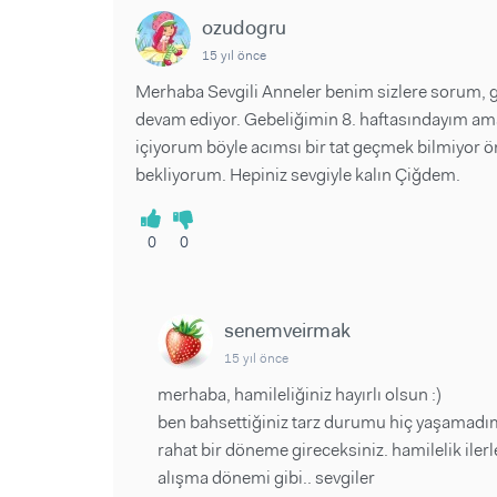
ozudogru
15 yıl önce
Merhaba Sevgili Anneler benim sizlere sorum, ge
devam ediyor. Gebeliğimin 8. haftasındayım ama
içiyorum böyle acımsı bir tat geçmek bilmiyor öne
bekliyorum. Hepiniz sevgiyle kalın Çiğdem.
0
0
senemveirmak
15 yıl önce
merhaba, hamileliğiniz hayırlı olsun :)
ben bahsettiğiniz tarz durumu hiç yaşamadım. a
rahat bir döneme gireceksiniz. hamilelik ilerl
alışma dönemi gibi.. sevgiler