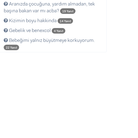
Aranızda çocuğuna, yardım almadan, tek
başına bakan var mı acba?
19 Yanıt
Kizimin boyu hakkinda
14 Yanıt
Gebelik ve benexcol
4 Yanıt
Bebeğimi yalnız büyütmeye korkuyorum.
22 Yanıt