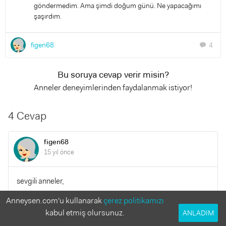
göndermedim. Ama şimdi doğum günü. Ne yapacağımı
şaşırdım.
figen68
4
chat
Bu soruya cevap verir misin?
Anneler deneyimlerinden faydalanmak istiyor!
4 Cevap
figen68
15 yıl önce
sevgili anneler,
güzel önerileriniz için teşekkür ederim. sizleri haberdar
Anneysen.com'u kullanarak
çerez politikamızı
etmedim ama parti yapıldı. kızımın 25 yaşındaki kuzen
kabul etmiş olursunuz.
ANLADIM
abisini de (Kocaeli'nde otursa da) çağırdım. tesadüfen o