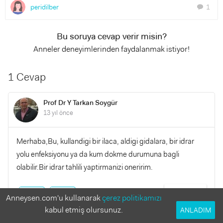
peridilber
1
chat
Bu soruya cevap verir misin?
Anneler deneyimlerinden faydalanmak istiyor!
1 Cevap
Prof Dr Y Tarkan Soygür
13 yıl önce
Merhaba,Bu, kullandigi bir ilaca, aldigi gidalara, bir idrar
yolu enfeksiyonu ya da kum dokme durumuna bagli
olabilir.Bir idrar tahlili yaptirmanizi oneririm.
YANITLA
0
0
Anneysen.com'u kullanarak
çerez politikamızı
kabul etmiş olursunuz.
ANLADIM