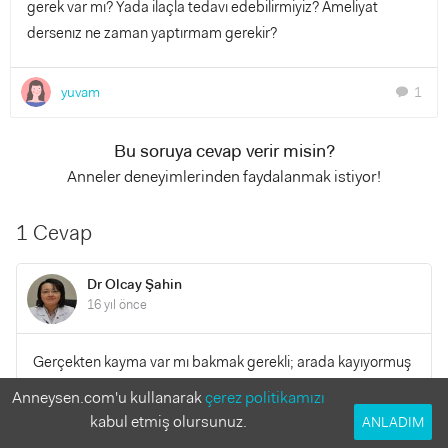
gerek var mı? Yada ilaçla tedavı edebilirmiyiz? Ameliyat
dersenız ne zaman yaptırmam gerekir?
yuvam
1
chat
Bu soruya cevap verir misin?
Anneler deneyimlerinden faydalanmak istiyor!
1 Cevap
Dr Olcay Şahin
16 yıl önce
Gerçekten kayma var mı bakmak gerekli; arada kayıyormuş
gibi olması ameliyat gerektirmeyebilir ama eğer kayması
Anneysen.com'u kullanarak
çerez politikamızı
fazla ise en erken zamanda ameliyat olmalı ki derinlik hissi
kabul etmiş olursunuz.
ANLADIM
ve 3 boyutlu görmesi geri kalmasın…geçmiş olsun