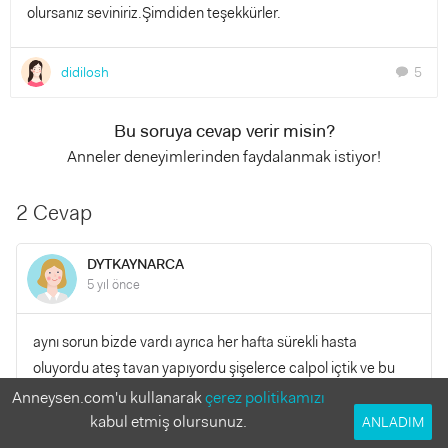
olursanız seviniriz.Şimdiden teşekkürler.
didilosh
5
chat
Bu soruya cevap verir misin?
Anneler deneyimlerinden faydalanmak istiyor!
2 Cevap
DYTKAYNARCA
5 yıl önce
aynı sorun bizde vardı ayrıca her hafta sürekli hasta
oluyordu ateş tavan yapıyordu şişelerce calpol içtik ve bu
ilaçlar kronik hale getirdi ve bağışıklık inanılmaz zayıfladı
Anneysen.com'u kullanarak
çerez politikamızı
kabızlık yaptı en son bir prof hocamız apiterapiyi önerdi ve
kabul etmiş olursunuz.
ANLADIM
instagramda mucizemarilar sayfası var ordan set aldık