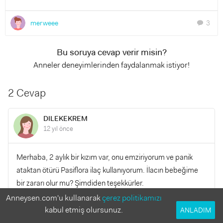
merweee
3
chat
Bu soruya cevap verir misin?
Anneler deneyimlerinden faydalanmak istiyor!
2 Cevap
DILEKEKREM
12 yıl önce
Merhaba, 2 aylık bir kızım var, onu emziriyorum ve panik
ataktan ötürü Pasiflora ilaç kullanıyorum. İlacın bebeğime
bir zararı olur mu? Şimdiden teşekkürler.
Anneysen.com'u kullanarak
çerez politikamızı
kabul etmiş olursunuz.
YANITLA
ANLADIM
0
0