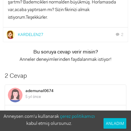
şartmı? Bademcikleri normalden büyükmüş. Horlamasıda
var,acaba yaptırsam mı? Sizin fikrinizi almak
istiyorum.Teşekkürler.
KARDELEN27
2
chat
Bu soruya cevap verir misin?
Anneler deneyimlerinden faydalanmak istiyor!
2 Cevap
ademunal0674
5 yıl önce
aynı sorun bizde vardı doktorumuz apiterapiyi önermişti
Anneysen.com'u kullanarak
çerez politikamızı
instagramda apiterapiturkiye sayfası var sağolsun ahmet
kabul etmiş olursunuz.
ANLADIM
bey okul seti tavsiye etmişti o günden sonra asla bir daha