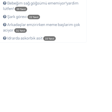
Bebeğim sağ göğsümü ememiyor!yardim
lütfen!
39 Yanıt
Şark görevi
22 Yanıt
Arkadaşlar emzirirken meme başlarim çok
aciyor
31 Yanıt
Idrarda askorbik asit
10 Yanıt