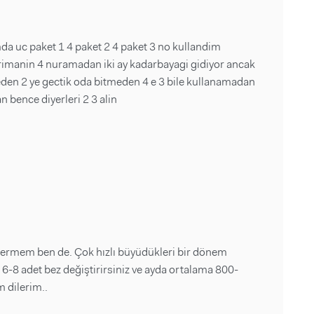
da uc paket 1 4 paket 2 4 paket 3 no kullandim
manin 4 nuramadan iki ay kadarbayagi gidiyor ancak
meden 2 ye gectik oda bitmeden 4 e 3 bile kullanamadan
an bence diyerleri 2 3 alin
ermem ben de. Çok hızlı büyüdükleri bir dönem
r 6-8 adet bez değiştirirsiniz ve ayda ortalama 800-
m dilerim..