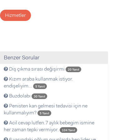
Hizmetler
Benzer Sorular
Diş çıkma sırası değişirmi
20 Yanıt
Kızım araba kullanmak istiyor.
endişeliyim...
5 Yanıt
Buzdolabı
30 Yanıt
Penisten kan gelmesi tedavisi için ne
kullanmalıyım?
5 Yanıt
Acil cevap lutfen.7 aylık bebegim ismine
her zaman tepki vermiyor.
104 Yanıt
6 yaşındaki oğlum oyunlarda hep lider ve