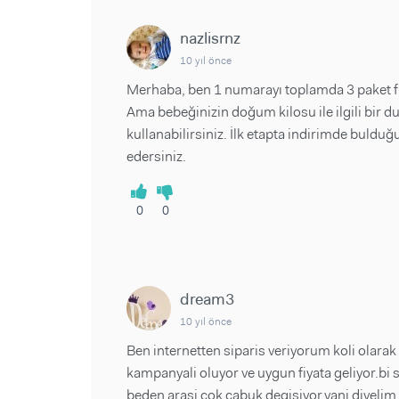
nazlisrnz
10 yıl önce
Merhaba, ben 1 numarayı toplamda 3 paket f
Ama bebeğinizin doğum kilosu ile ilgili bir 
kullanabilirsiniz. İlk etapta indirimde buld
edersiniz.
0
0
dream3
10 yıl önce
Ben internetten siparis veriyorum koli olara
kampanyali oluyor ve uygun fiyata geliyor.b
beden arasi cok cabuk degisiyor.yani diyeli