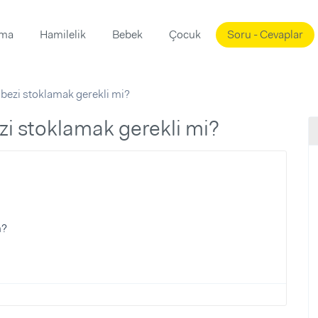
ama
Hamilelik
Bebek
Çocuk
Soru - Cevaplar
Süslemeleri
ama
ezi stoklamak gerekli mi?
ta
ı
ı
ısı
i stoklamak gerekli mi?
 Mekanı
mi)
üsleme
i
i
m?
u
ünü
i