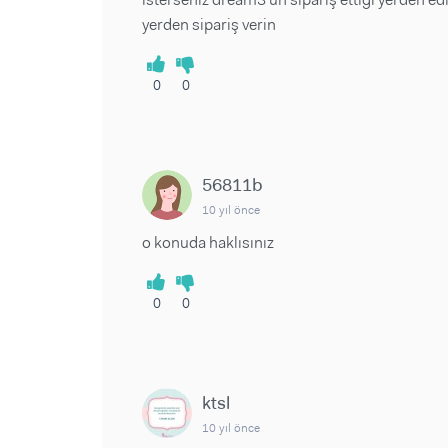
yerden sipariş verin
0
0
56811b
10 yıl önce
o konuda haklısınız
0
0
ktsl
10 yıl önce