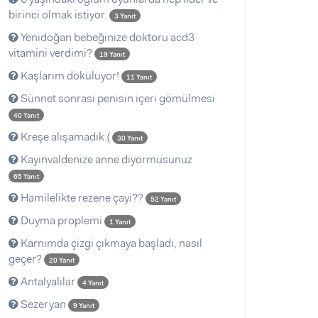
birinci olmak istiyor.
3 Yanıt
Yenidoğan bebeğinize doktoru acd3
vitamini verdimi?
19 Yanıt
Kaşlarım dökülüyor!
11 Yanıt
Sünnet sonrasi penisin içeri gömülmesi
40 Yanıt
Kreşe alışamadık:(
30 Yanıt
Kayınvaldenize anne diyormusunuz
65 Yanıt
Hamilelikte rezene çayi??
52 Yanıt
Duyma proplemi
1 Yanıt
Karnımda çizgi çıkmaya başladı, nasıl
geçer?
20 Yanıt
Antalyalılar
4 Yanıt
Sezeryan
9 Yanıt