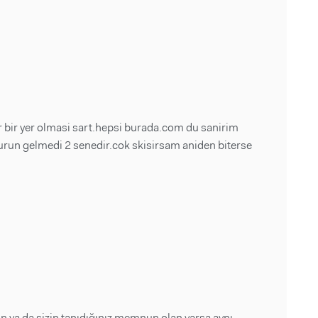
ir bir yer olmasi sart.hepsi burada.com du sanirim
i urun gelmedi 2 senedir.cok skisirsam aniden biterse
in ya da sizin tanıdığınız memnun olan varsa aynı