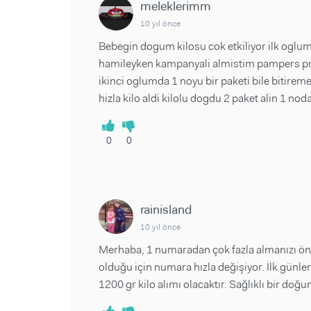
meleklerimm
10 yıl önce
Bebegin dogum kilosu cok etkiliyor ilk oglum
hamileyken kampanyali almistim pampers pri
ikinci oglumda 1 noyu bir paketi bile bitire
hizla kilo aldi kilolu dogdu 2 paket alin 1 nod
0
0
rainisland
10 yıl önce
Merhaba, 1 numaradan çok fazla almanızı ön
olduğu için numara hızla değişiyor. İlk günle
1200 gr kilo alımı olacaktır. Sağlıklı bir doğu