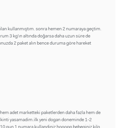
ilan kullanmıştım. sonra hemen 2 numaraya geçtim.
durum 3 kg'ın altında doğarsa daha uzun süre de
uğunuzda 2 paket alın bence duruma göre hareket
k hem adet marketteki paketlerden daha fazla hem de
i skinti yasamadim.ilk yeni dogan doneminde 1-2
m 10 gun 1 numara kullandiniz hooopp bebeginiz kilo