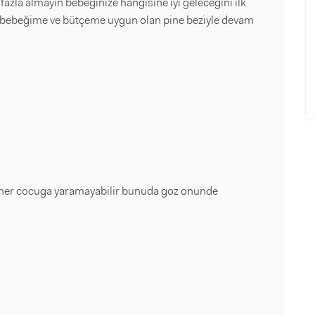
fazla almayın bebeğinize hangisine iyi geleceğini ilk
m bebeğime ve bütçeme uygun olan pine beziyle devam
z her cocuga yaramayabilir bunuda goz onunde