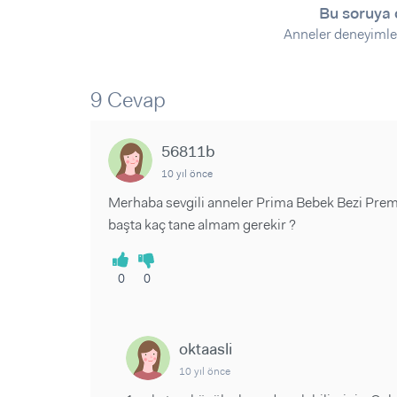
Sorular ve Yanıtlar
Sorular ve Yanıtlar
Bu soruya 
Eğlence
Makaleler
Makaleler
Anneler deneyimle
Ürünler
Videolar
Videolar
9 Cevap
Sorular ve Yanıtlar
Makaleler
56811b
Videolar
10 yıl önce
Merhaba sevgili anneler Prima Bebek Bezi Prem
başta kaç tane almam gerekir ?
0
0
oktaasli
10 yıl önce