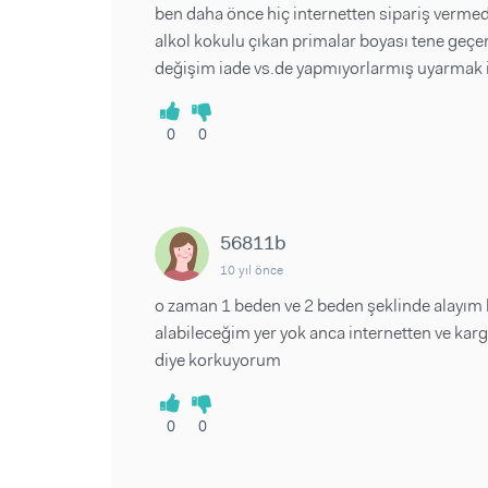
ben daha önce hiç internetten sipariş verme
alkol kokulu çıkan primalar boyası tene geç
değişim iade vs.de yapmıyorlarmış uyarmak 
0
0
56811b
10 yıl önce
o zaman 1 beden ve 2 beden şeklinde alayım
alabileceğim yer yok anca internetten ve karg
diye korkuyorum
0
0