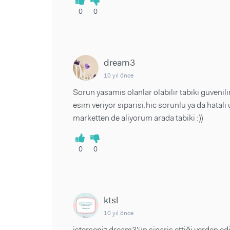
0
0
dream3
10 yıl önce
Sorun yasamis olanlar olabilir tabiki guvenil
esim veriyor siparisi.hic sorunlu ya da hatal
marketten de aliyorum arada tabiki :))
0
0
ktsl
10 yıl önce
isterseniz dream3'ün sipariş ettiği yerden ed