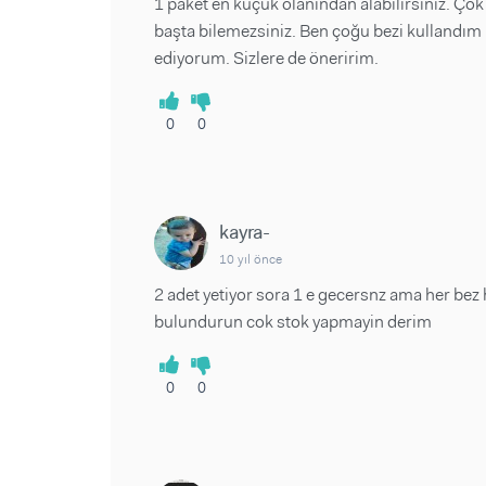
1 paket en küçük olanından alabilirsiniz. Çok 
başta bilemezsiniz. Ben çoğu bezi kullandı
ediyorum. Sizlere de öneririm.
0
0
kayra-
10 yıl önce
2 adet yetiyor sora 1 e gecersnz ama her be
bulundurun cok stok yapmayin derim
0
0