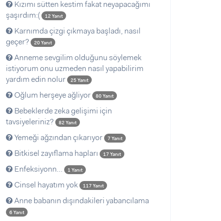
Kızımı sütten kestim fakat neyapacağımı
şaşırdım:(
12 Yanıt
Karnımda çizgi çıkmaya başladı, nasıl
geçer?
20 Yanıt
Anneme sevgilim olduğunu söylemek
istiyorum onu uzmeden nasıl yapabilirim
yardım edin nolur
25 Yanıt
Oğlum herşeye ağliyor
80 Yanıt
Bebeklerde zeka gelişimi için
tavsiyeleriniz?
82 Yanıt
Yemeği ağzından çıkarıyor
7 Yanıt
Bitkisel zayıflama hapları
17 Yanıt
Enfeksiyonn...
1 Yanıt
Cinsel hayatım yok
117 Yanıt
Anne babanın dışındakileri yabancılama
6 Yanıt