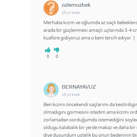
ozlemozbek
15 yıl önce
Merhaba kızım ve oğlumda az saçlı bebeklerd
arada bir güçlenmesi amaçlı uçlarında 3-4 c
kuaföre gidiyoruz ama o beni tercih ediyor :)
0
0
BERNAYAVUZ
15 yıl önce
Ben kızımı öncekendi saçlarımı da kestirdig
olmadıgını gormesini istedim ama kızımı ord
zorlamadan sorduğumda istemediğini soyledi
oldugu kalabalık bir yerde makaz ve daha bir
diye dusundum ustelik bu onun bedeninin bi