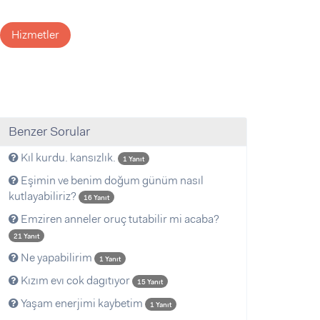
Hizmetler
Benzer Sorular
Kıl kurdu. kansızlık.
1 Yanıt
Eşimin ve benim doğum günüm nasıl
kutlayabiliriz?
16 Yanıt
Emziren anneler oruç tutabilir mi acaba?
21 Yanıt
Ne yapabilirim
1 Yanıt
Kızım evı cok dagıtıyor
15 Yanıt
Yaşam enerjimi kaybetim
1 Yanıt