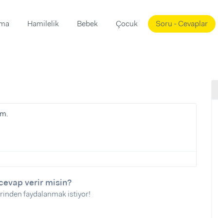
ama
Hamilelik
Bebek
Çocuk
Soru - Cevaplar
Süslemeleri
ama
ta
ı
ı
ısı
 Mekanı
mi)
um.
üsleme
i
i
u
ünü
i
cevap verir misin?
rinden faydalanmak istiyor!