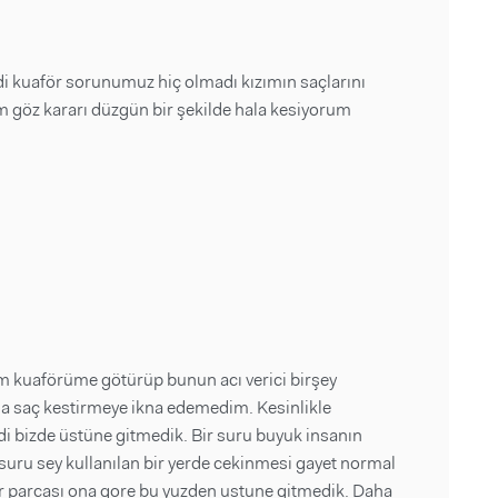
i kuaför sorunumuz hiç olmadı kızımın saçlarını
m göz kararı düzgün bir şekilde hala kesiyorum
im kuaförüme götürüp bunun acı verici birşey
a saç kestirmeye ikna edemedim. Kesinlikle
 bizde üstüne gitmedik. Bir suru buyuk insanın
 suru sey kullanılan bir yerde cekinmesi gayet normal
r parcası ona gore bu yuzden ustune gitmedik. Daha