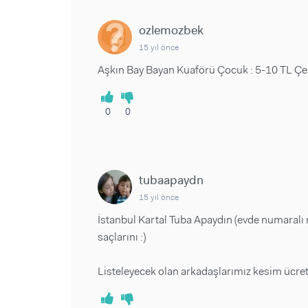
ozlemozbek
15 yıl önce
Aşkın Bay Bayan Kuaförü Çocuk : 5-10 TL Çe
0
0
tubaapaydn
15 yıl önce
İstanbul Kartal Tuba Apaydın (evde numaralı
saçlarını :)
Listeleyecek olan arkadaşlarımız kesim ücretl