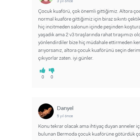
3 yıl önce
Çocuk kuaförü, çok önemli gittiğimiz. Altora ço
normal kuaföre gittiğimiz için biraz sıkıntı çekt
hiç incitmeden salonun içinde peşinden koşturar
yaşadık ama 2 v3 tıraşlarında rahat tıraşımızı ol
yönlendirdiler bize hiç müdahale ettirmeden ken
arıyorsanız, altora çocuk kuaförünü seçin derim.
çıkıyorlar zaten. iyi günler.
0
0
Danyel
5 yıl önce
Konu tekrar olacak ama ihtiyaç duyan anneler i
bulunan Bermoda çocuk kuaförüne götürdük ço