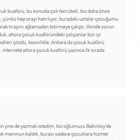
cuk kuaförü, bu konuda çok tecrübeli, biz daha önce
ik, çünkü hep orayı hatırlıyor, buradaki ustalar çocuğumu
ak tıraşını ağlamadan bitirmeye çalıştı, ilkinde sorun
duk, altora çocuk kuaföründeki çalışanlar bizi iyi
dileri çözdü, kesinlikle, Ankara da çocuk kuaförü
 internete altora çocuk kuaförü yazınca ilk sırada
çin yine de yazmak istedim, biz oğlumuzu Bakırköy'de
k memnun kaldık, burası sadece çocuklara hizmet