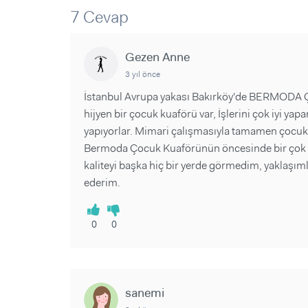
Sorular ve Yanıtlar
Sorular ve Yanıtlar
7 Cevap
Eğlence
Makaleler
Makaleler
Ürünler
Videolar
Videolar
Gezen Anne
3 yıl önce
Sorular ve Yanıtlar
İstanbul Avrupa yakası Bakırköy'de BERMODA 
Makaleler
hijyen bir çocuk kuaförü var, İşlerini çok iyi yapa
Videolar
yapıyorlar. Mimari çalışmasıyla tamamen çocuk
Bermoda Çocuk Kuaförünün öncesinde bir çok y
kaliteyi başka hiç bir yerde görmedim, yaklaşımlar
ederim.
0
0
sanemi