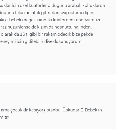
klar icin ozel kuaforler oldugunu arabalı koltuklarda
ldugunu falan anlattık gitmek isteyip istemedigini
ldaki e-bebek magazasindaki kuaforden randevumuzu
biraz huzunlense de kızım da hosnuttu halinden.
t olarak da 16 tl gibi bir rakam odedık bize pekde
deneyimi icin gidilebilir diye dusunuyorum.
 ama çocuk da kesiyor) İstanbul Üsküdar E-Bebek'in
m.tr/