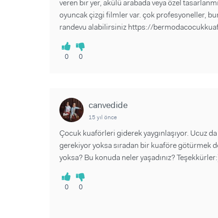
veren bir yer, akülü arabada veya özel tasarlanm
oyuncak çizgi filmler var. çok profesyoneller, bur
randevu alabilirsiniz https://bermodacocukkua
0
0
canvedide
15 yıl önce
Çocuk kuaförleri giderek yaygınlaşıyor. Ucuz d
gerekiyor yoksa sıradan bir kuaföre götürmek de
yoksa? Bu konuda neler yaşadınız? Teşekkürler:
0
0