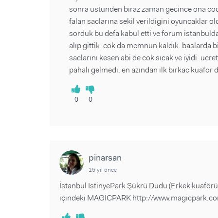
sonra ustunden biraz zaman gecince ona cocu
falan saclarına sekil verildigini oyuncaklar o
sorduk bu defa kabul etti ve forum istanbu
alıp gittik. cok da memnun kaldık. baslarda 
saclarını kesen abi de cok sıcak ve iyidi. ucre
pahalı gelmedi. en azından ilk birkac kuafor 
0
0
pinarsan
15 yıl önce
İstanbul IstinyePark Şükrü Dudu (Erkek kuaförü
içindeki MAGİCPARK http://www.magicpark.co