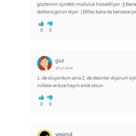
gözlerinin içindeki mutluluk hissediliyor :)) Ba
doktora görün diyor :) BİRaz bana da benzese ç
0
0
guz
15 yıl önce
1. de oluyordum ama 2. de desinler diyorum öyl
millete ve bize hayırlı evlat olsun
0
0
yesimd