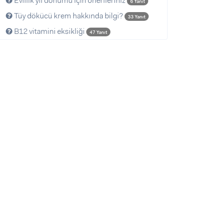
Evlilik yıl dönümü için önerileriniz
6 Yanıt
Tüy dökücü krem hakkında bilgi?
33 Yanıt
B12 vitamini eksikliği
47 Yanıt