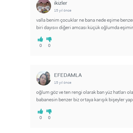
ikizler
15 yıl önce
valla benim çocuklar ne bana nede eşime benzemiy
biri dayısııı diğeri amcası küçük oğlumda eşimin
0
0
EFEDAMLA
15 yıl önce
oğlum göz ve ten rengi olarak ban yüz hatları ol
babanesin benzer biz ortaya karışık bişeyler yap
0
0