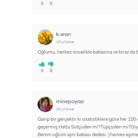
0
0
k.eren
15 yıl önce
Oğlumu, herkes öncelikle babasına ve biraz da 
0
0
minepoyraz
15 yıl önce
Garip bir gerçektir ki istatistiklere göre her
geçermiş Hatta Sütçüden mi?Tüpçüden mi?Diye i
Benim oğlum aynı babası dedesi :) herkes eşime tı