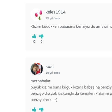
keles1914
15 yıl önce
KIızım kucukken babasına benzıyordu ama sımdı
0
0
suat
15 yıl önce
merhabalar
büyük kızımı bana küçük kızıda babasına benziyo
benziyo dio çok kıskançtırda kendileri kızların
benziyolarrr ...:)