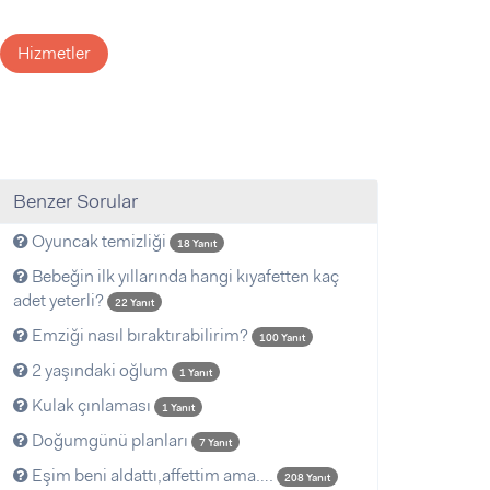
Hizmetler
Benzer Sorular
Oyuncak temizliği
18 Yanıt
Bebeğin ilk yıllarında hangi kıyafetten kaç
adet yeterli?
22 Yanıt
Emziği nasıl bıraktırabilirim?
100 Yanıt
2 yaşındaki oğlum
1 Yanıt
Kulak çınlaması
1 Yanıt
Doğumgünü planları
7 Yanıt
Eşim beni aldattı,affettim ama….
208 Yanıt