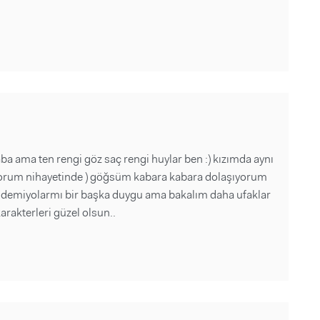
aba ama ten rengi göz saç rengi huylar ben :) kızımda aynı
orum nihayetinde ) göğsüm kabara kabara dolaşıyorum
"" demiyolarmı bir başka duygu ama bakalım daha ufaklar
rakterleri güzel olsun..