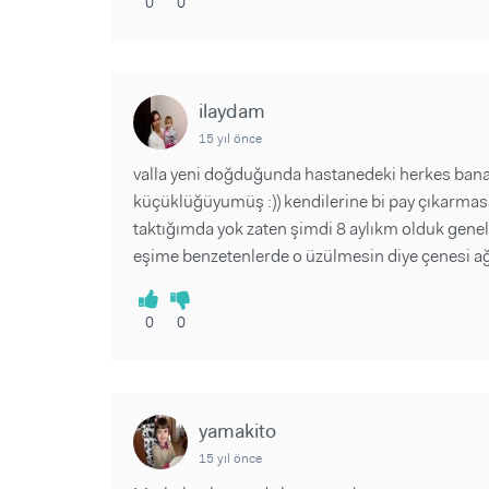
0
0
ilaydam
15 yıl önce
valla yeni doğduğunda hastanedeki herkes bana b
küçüklüğüyumüş :)) kendilerine bi pay çıkarma
taktığımda yok zaten şimdi 8 aylıkm olduk geneld
eşime benzetenlerde o üzülmesin diye çenesi ağ
0
0
yamakito
15 yıl önce