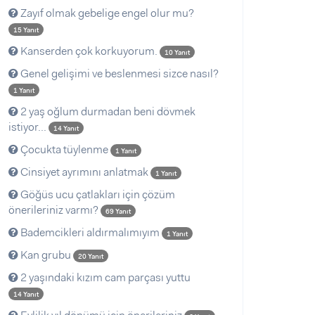
Zayıf olmak gebelige engel olur mu?
15 Yanıt
Kanserden çok korkuyorum.
10 Yanıt
Genel gelişimi ve beslenmesi sizce nasıl?
1 Yanıt
2 yaş oğlum durmadan beni dövmek
istiyor...
14 Yanıt
Çocukta tüylenme
1 Yanıt
Cinsiyet ayrımını anlatmak
1 Yanıt
Göğüs ucu çatlakları için çözüm
önerileriniz varmı?
69 Yanıt
Bademcikleri aldırmalımıyım
1 Yanıt
Kan grubu
20 Yanıt
2 yaşındaki kızım cam parçası yuttu
14 Yanıt