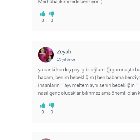
Merhaba,ıkımızede benzıyor :)
0
0
Zeyah
15 yıl önce
ya sanki kardeş payı gibi oğlum :))) görünüşte b
babam, benim bebekliğim ( ben babama benziy
insanların ""ayy meltem aynı senin bebekliğin 
nasıl genç olucaklar bilinmez ama önemli olan ka
0
0