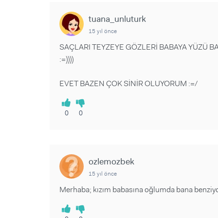
Sorular ve Yanıtlar
Sorular ve Yanıtlar
Eğlence
Makaleler
Makaleler
tuana_unluturk
Ürünler
Videolar
Videolar
15 yıl önce
SAÇLARI TEYZEYE GÖZLERİ BABAYA YÜZÜ B
Sorular ve Yanıtlar
:=))))
Makaleler
EVET BAZEN ÇOK SİNİR OLUYORUM :=/
Videolar
0
0
ozlemozbek
15 yıl önce
Merhaba; kızım babasına oğlumda bana benziyo