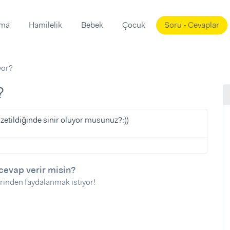
ama
Hamilelik
Bebek
Çocuk
Soru - Cevaplar
Süslemeleri
ama
yor?
ta
ı
ı
ısı
?
 Mekanı
mi)
zetildiğinde sinir oluyor musunuz?:))
üsleme
i
i
u
cevap verir misin?
rinden faydalanmak istiyor!
ünü
i