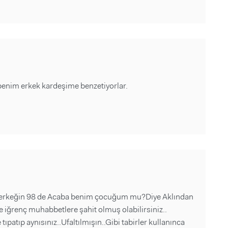
benim erkek kardeşime benzetiyorlar.
 100 erkeğin 98 de Acaba benim çocuğum mu?Diye Aklından
ğrenç muhabbetlere şahit olmuş olabilirsiniz..
patıp aynısınız..Ufaltılmışın..Gibi tabirler kullanınca