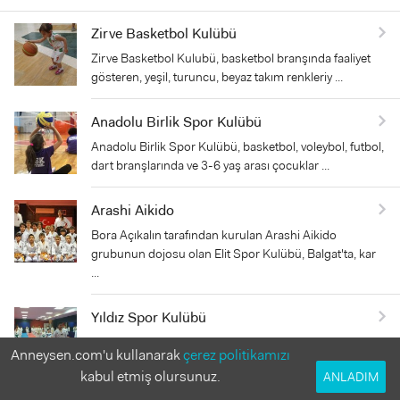
Zirve Basketbol Kulübü
Zirve Basketbol Kulubü, basketbol branşında faaliyet
gösteren, yeşil, turuncu, beyaz takım renkleriy ...
Anadolu Birlik Spor Kulübü
Anadolu Birlik Spor Kulübü, basketbol, voleybol, futbol,
dart branşlarında ve 3-6 yaş arası çocuklar ...
Arashi Aikido
Bora Açıkalın tarafından kurulan Arashi Aikido
grubunun dojosu olan Elit Spor Kulübü, Balgat'ta, kar
...
Yıldız Spor Kulübü
Yıldız Spor Kulübü, 1998 yılında Ankara' nın Keçiören
Anneysen.com'u kullanarak
çerez politikamızı
semtinde, profesyonel antrenör Yasin Yıldız ta ...
kabul etmiş olursunuz.
ANLADIM