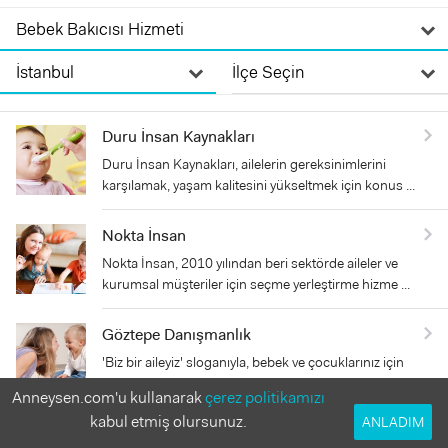
Duru İnsan Kaynakları
Duru İnsan Kaynakları, ailelerin gereksinimlerini
karşılamak, yaşam kalitesini yükseltmek için konus ...
Nokta İnsan
Nokta İnsan, 2010 yılından beri sektörde aileler ve
kurumsal müşteriler için seçme yerleştirme hizme ...
Göztepe Danışmanlık
'Biz bir aileyiz' sloganıyla, bebek ve çocuklarınız için
dadı, pedagog, çocuk bakıcısı ve 0-6 yaş ba ...
Anneysen.com'u kullanarak
çerez politikamızı
kabul etmiş olursunuz.
ANLADIM
Nanny on Duty - Ailelere Özel Çözümlerde