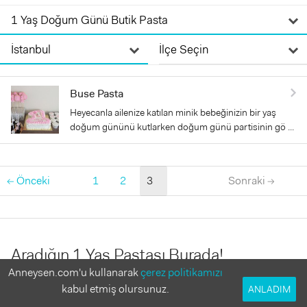
Buse Pasta
Heyecanla ailenize katılan minik bebeğinizin bir yaş
doğum gününü kutlarken doğum günü partisinin gö ...
← Önceki
1
2
3
Sonraki →
Aradığın 1 Yaş Pastası Burada!
Anneysen.com'u kullanarak
çerez politikamızı
İlkler her zaman heyecan verici ve unutulmazdır. Söz konusu
kabul etmiş olursunuz.
ANLADIM
bebeğinin 1 yaş doğum günü olduğunda, o günün her şeyiyle