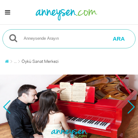
ARA
...
Öykü Sanat Merkezi