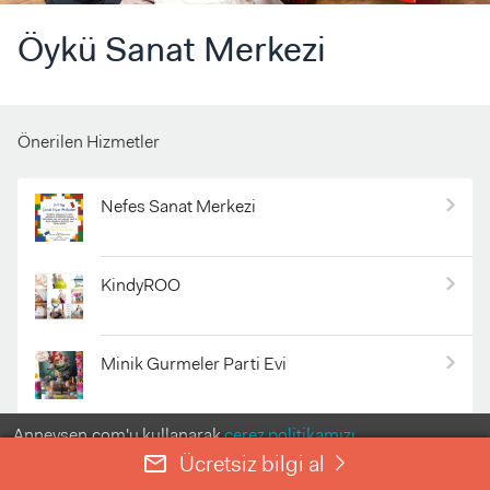
Öykü Sanat Merkezi
Önerilen Hizmetler
Nefes Sanat Merkezi
KindyROO
Minik Gurmeler Parti Evi
Anneysen.com'u kullanarak
çerez politikamızı
Özel Derin Çocuk Özel Eğitim ve Rehabilitasyon Merkezi
kabul etmiş olursunuz.
Ücretsiz bilgi al
mail_outline
right
ANLADIM