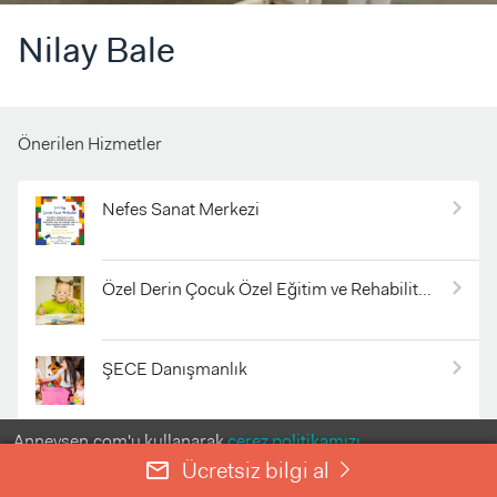
Nilay Bale
Önerilen Hizmetler
Nefes Sanat Merkezi
Özel Derin Çocuk Özel Eğitim ve Rehabilitasyon Merkezi
ŞECE Danışmanlık
Anneysen.com'u kullanarak
çerez politikamızı
Kuko Sanat Atölyesi ve Parti Evi
kabul etmiş olursunuz.
Ücretsiz bilgi al
mail_outline
right
ANLADIM