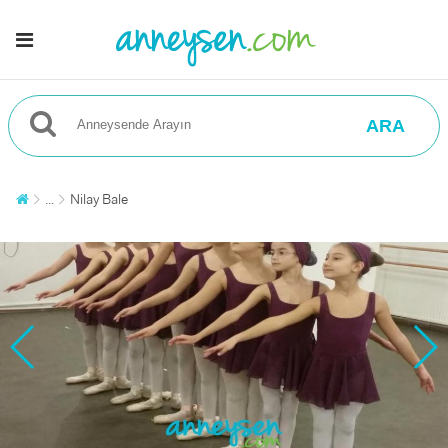
ARA
...
Nilay Bale