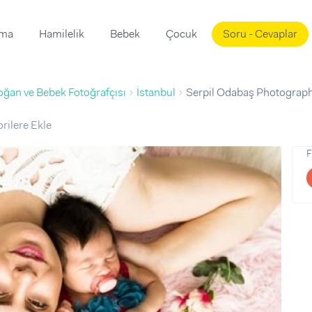
ama
Hamilelik
Bebek
Çocuk
Soru - Cevaplar
Süslemeleri
ama
oğan ve Bebek Fotoğrafçısı
İstanbul
Serpil Odabaş Photograp
ta
ı
ı
ısı
rilere Ekle
 Mekanı
mi)
F
üsleme
i
i
u
ünü
i