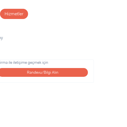
Hizmetler
hy
irma ile iletişime geçmek için
Randevu/Bilgi Alın