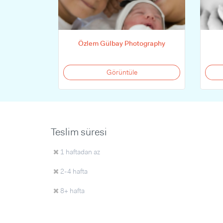
Özlem Gülbay Photography
Görüntüle
Teslim süresi
1 haftadan az
2-4 hafta
8+ hafta