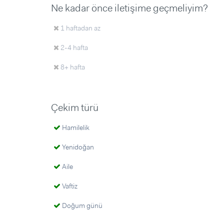
Ne kadar önce iletişime geçmeliyim?
1 haftadan az
2-4 hafta
8+ hafta
Çekim türü
Hamilelik
Yenidoğan
Aile
Vaftiz
Doğum günü