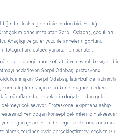
diğinde ilk akla gelen isimlerden biri. Yaptığı
oğraf çekimlerine imza atan Serpil Odabaş, çocukları
fçı. Anaçlığı ve güler yüzü ile annelerin gönlünü
, fotoğraflara ustaca yansıtan bir sanatçı.
an bir bebeği, anne şefkatini ve sevimli bakışları bir
atmayı hedefleyen Serpil Odabaş, profesyonel
oldukça alışkın. Serpil Odabaş, İstanbul’ da fazlasıyla
el çekim talepleriniz için mümkün olduğunca erken
ek fotoğraflarında, bebeklerin doğalarından gelen
er çekmeyi çok seviyor. Profesyonel ekipmana sahip
drestesiniz! Yenidoğan konsept çekimleri için aksesuar
ş, yenidoğan çekimlerini, bebeğin konforunu korumak
e alarak, tercihen evde gerçekleştirmeyi seçiyor. Bir