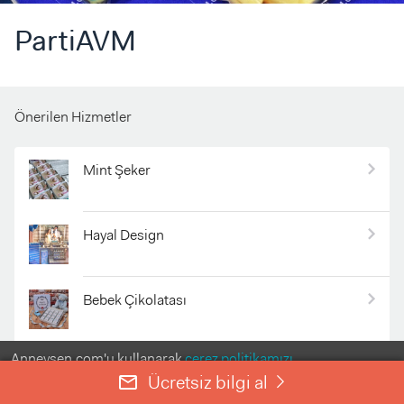
PartiAVM
Önerilen Hizmetler
Mint Şeker
Hayal Design
Bebek Çikolatası
Anneysen.com'u kullanarak
çerez politikamızı
evdekibakicim.com
kabul etmiş olursunuz.
Ücretsiz bilgi al
mail_outline
right
ANLADIM