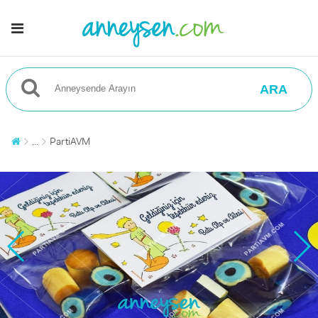
ARA
...
PartiAVM