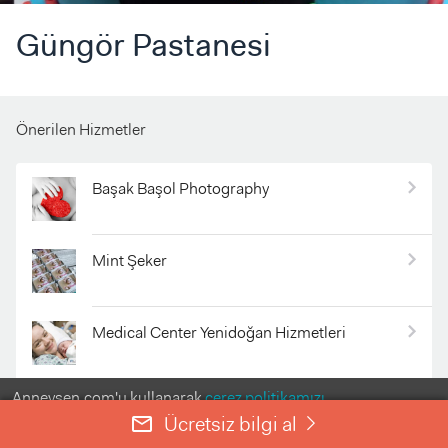
Güngör Pastanesi
Önerilen Hizmetler
Başak Başol Photography
Mint Şeker
Medical Center Yenidoğan Hizmetleri
Anneysen.com'u kullanarak
çerez politikamızı
evdekibakicim.com
kabul etmiş olursunuz.
Ücretsiz bilgi al
mail_outline
right
ANLADIM