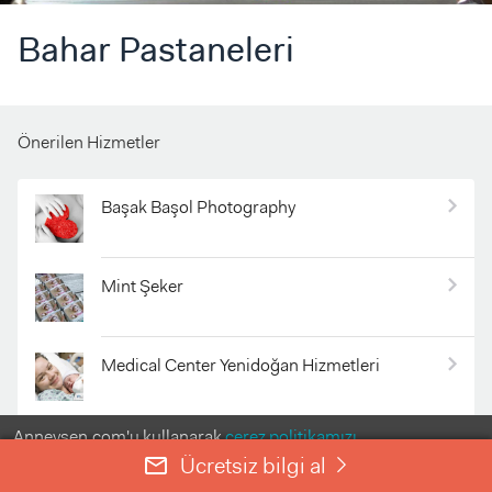
Bahar Pastaneleri
Önerilen Hizmetler
Başak Başol Photography
Mint Şeker
Medical Center Yenidoğan Hizmetleri
Anneysen.com'u kullanarak
çerez politikamızı
evdekibakicim.com
kabul etmiş olursunuz.
Ücretsiz bilgi al
mail_outline
right
ANLADIM