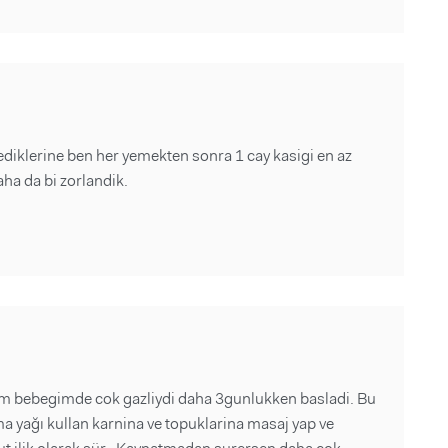
yediklerine ben her yemekten sonra 1 cay kasigi en az
a da bi zorlandik.
nim bebegimde cok gazliydi daha 3gunlukken basladi. Bu
ma yağı kullan karnina ve topuklarina masaj yap ve