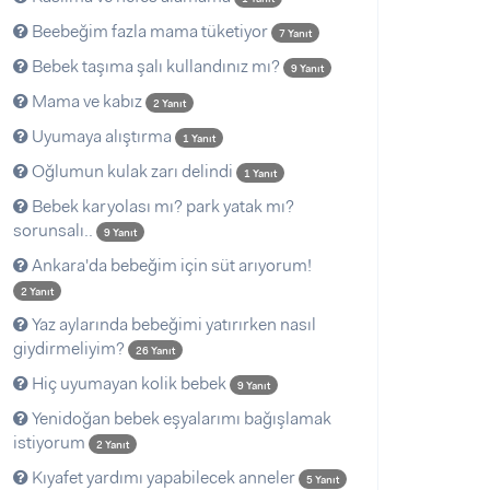
Beebeğim fazla mama tüketiyor
7 Yanıt
Bebek taşıma şalı kullandınız mı?
9 Yanıt
Mama ve kabız
2 Yanıt
Uyumaya alıştırma
1 Yanıt
Oğlumun kulak zarı delindi
1 Yanıt
Bebek karyolası mı? park yatak mı?
sorunsalı..
9 Yanıt
Ankara'da bebeğim için süt arıyorum!
2 Yanıt
Yaz aylarında bebeğimi yatırırken nasıl
giydirmeliyim?
26 Yanıt
Hiç uyumayan kolik bebek
9 Yanıt
Yenidoğan bebek eşyalarımı bağışlamak
istiyorum
2 Yanıt
Kıyafet yardımı yapabilecek anneler
5 Yanıt