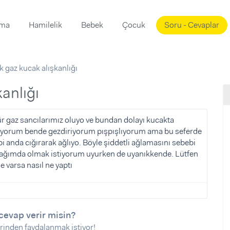
ama
Hamilelik
Bebek
Çocuk
Soru - Cevaplar
Süslemeleri
ama
 gaz kucak alışkanlığı
ta
ı
ı
ısı
kanlığı
 Mekanı
mi)
ür gaz sancılarımız oluyo ve bundan dolayı kucakta
alıyorum bende gezdiriyorum pışpışlıyorum ama bu seferde
üsleme
i
anda cığırarak ağlıyo. Böyle şiddetli ağlamasını sebebi
i
cağımda olmak istiyorum uyurken de uyanıkkende. Lütfen
 varsa nasıl ne yaptı
u
ünü
i
cevap verir misin?
rinden faydalanmak istiyor!