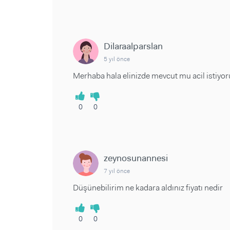
Dilaraalparslan
5 yıl önce
Merhaba hala elinizde mevcut mu acil istiyo
0
0
zeynosunannesi
7 yıl önce
Düşünebilirim ne kadara aldınız fiyatı nedir
0
0