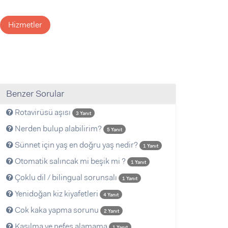
Hizmetler
Benzer Sorular
Rotavirüsü aşısı
3 Yanıt
Nerden bulup alabilirim?
5 Yanıt
Sünnet için yaş en doğru yaş nedir?
1 Yanıt
Otomatik salıncak mi beşik mi ?
1 Yanıt
Çoklu dil / bilingual sorunsalı
1 Yanıt
Yenidoğan kiz kiyafetleri
4 Yanıt
Cok kaka yapma sorunu
2 Yanıt
Kasılma ve nefes alamama
1 Yanıt