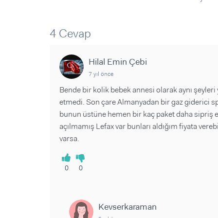
Sorular ve Yanıtlar
Sorular ve Yanıtlar
Eğlence
Makaleler
Makaleler
Ürünler
Videolar
Videolar
4 Cevap
Sorular ve Yanıtlar
Hilal Emin Çebi
Makaleler
7 yıl önce
Videolar
Bende bir kolik bebek annesi olarak aynı şeyle
etmedi. Son çare Almanyadan bir gaz giderici sp
bunun üstüne hemen bir kaç paket daha sipriş et
açılmamış Lefax var bunları aldığım fiyata vere
varsa.
0
0
Kevserkaraman