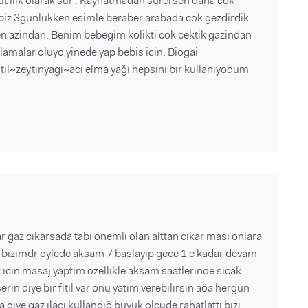
ut ilik olarak sür . Kaynatmadan surersen daha cok
 biz 3gunlukken esimle beraber arabada cok gezdirdik.
en azindan. Benim bebegim kolikti cok cektik gazindan
lamalar oluyo yinede yap bebis icin. Biogai
~zeytinyagi~aci elma yağı hepsini bir kullaniyodum
 gaz cıkarsada tabı onemlı olan alttan cıkar ması onlara
ı bızımdr oylede aksam 7 baslayıp gece 1 e kadar devam
ıcın masaj yaptım ozellıkle aksam saatlerınde sıcak
rın dıye bır fıtıl var onu yatım verebılırsın aöa hergun
dıye gaz ılacı kullandıö buyuk olcude rahatlattı bızı