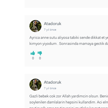
Atadoruk
7 yıl önce
Ayrica anne sutu aliyosa tabiki sende dikkat et 
kimyon yiyodum . Sonrasinda mamaya gectik dah
0
0
Atadoruk
7 yıl önce
Gazli bebek cok zor Allah yardimcin olsun. Be
soylenilen damlalarin hepsini kullandim. Aci el