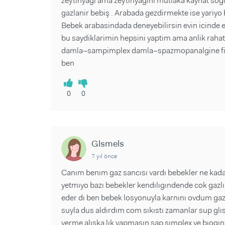
zeytinyağı ama zeytinyagini mutlaka kaynat sog
gazlanir bebiş . Arabada gezdirmekte ise yariyo
Bebek arabasindada deneyebilirsin evin icinde 
bu saydiklarimin hepsini yaptim ama anlik rahat
damla~sampimplex damla~spazmopanalgine fitil
ben
0
0
Glsmels
7 yıl önce
Canım benım gaz sancısı vardı bebekler ne kadar
yetmıyo bazı bebekler kendılıgındende cok gazl
eder dı ben bebek losyonuyla karnını ovdum gaz 
suyla dus aldırdım com sıkıstı zamanlar sup glıse
verme alıska lık yapmasın sap sımplex ve bıogına 