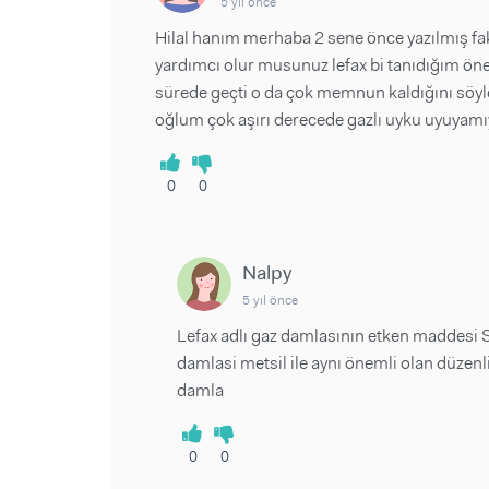
5 yıl önce
Hilal hanım merhaba 2 sene önce yazılmış fak
yardımcı olur musunuz lefax bi tanıdığım öne
sürede geçti o da çok memnun kaldığını söy
oğlum çok aşırı derecede gazlı uyku uyuyam
0
0
Nalpy
5 yıl önce
Lefax adlı gaz damlasının etken maddesi S
damlasi metsil ile aynı önemli olan düzen
damla
0
0