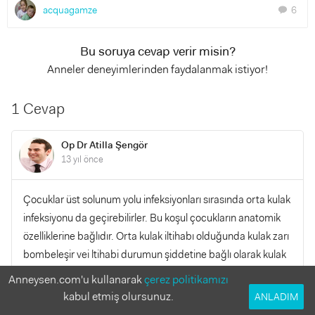
acquagamze
6
chat
Bu soruya cevap verir misin?
Anneler deneyimlerinden faydalanmak istiyor!
1 Cevap
Op Dr Atilla Şengör
13 yıl önce
Çocuklar üst solunum yolu infeksiyonları sırasında orta kulak
infeksiyonu da geçirebilirler. Bu koşul çocukların anatomik
özelliklerine bağlıdır. Orta kulak iltihabı olduğunda kulak zarı
bombeleşir vei ltihabi durumun şiddetine bağlı olarak kulak
zarı bazen kendiliğinden delinebilir. Burun akıntılarını
Anneysen.com'u kullanarak
çerez politikamızı
aspiratörle çekmek sıklıkla bu duruma yol açmaz. Ancak
kabul etmiş olursunuz.
ANLADIM
delinmiş kulak zarının, iltihabın tedavisi sonrasında kapanıp